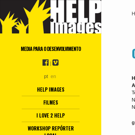
H
MEDIA PARA O DESENVOLVIMENTO
|
pt
en
H
A
HELP IMAGES
T
N
FILMES
N
I LOVE 2 HELP
g
WORKSHOP REPÓRTER