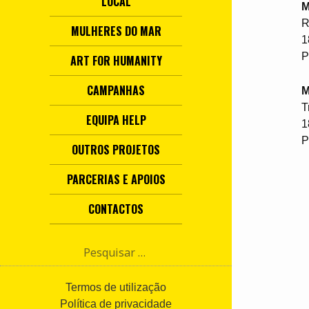
LOCAL
M
R
MULHERES DO MAR
1
P
ART FOR HUMANITY
CAMPANHAS
M
T
EQUIPA HELP
1
P
OUTROS PROJETOS
PARCERIAS E APOIOS
CONTACTOS
P
e
s
q
Termos de utilização
u
Política de privacidade