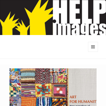
MENU
E
WIDGETS