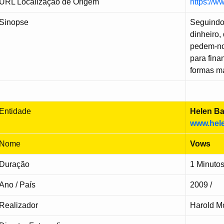
URL Localização de Origem
https://
Sinopse
Seguindo
dinheiro,
pedem-no
para fina
formas ma
Entidade
Helen Ba
www.hel
Nome
Vows
Duração
1 Minuto
Ano / País
2009 /
Realizador
Harold Mo