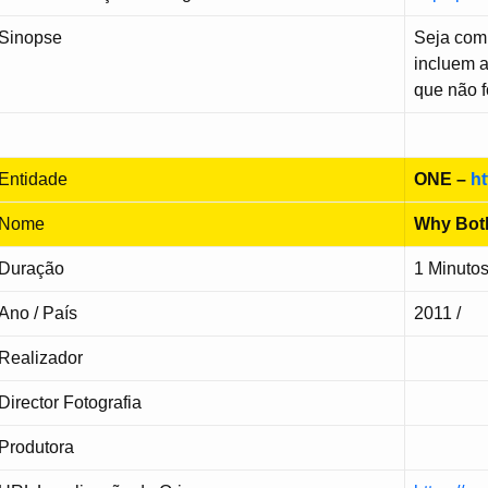
Sinopse
Seja com
incluem a
que não f
Entidade
ONE –
ht
Nome
Why Bot
Duração
1 Minuto
Ano / País
2011 /
Realizador
Director Fotografia
Produtora