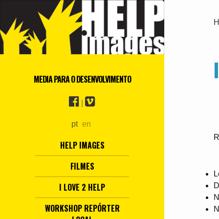
H
MEDIA PARA O DESENVOLVIMENTO
|
pt
en
R
HELP IMAGES
FILMES
L
D
I LOVE 2 HELP
N
WORKSHOP REPÓRTER
N