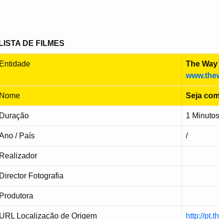
LISTA DE FILMES
Entidade
The Way 
www.the
Nome
Seja com
Duração
1 Minuto
Ano / País
/
Realizador
Director Fotografia
Produtora
URL Localização de Origem
http://pt