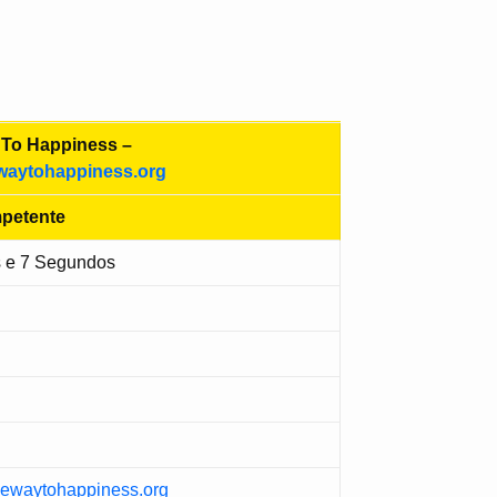
To Happiness –
waytohappiness.org
petente
s e 7 Segundos
.thewaytohappiness.org