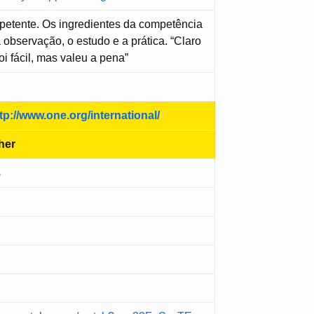
petente. Os ingredientes da competência
 observação, o estudo e a prática. “Claro
oi fácil, mas valeu a pena”
tp://www.one.org/international/
her
s