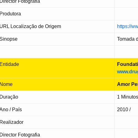
Director Fotografia
Produtora
URL Localização de Origem
https://
Sinopse
Tomada d
Entidade
Foundati
www.drug
Nome
Amor Pe
Duração
1 Minuto
Ano / País
2010 /
Realizador
Director Fotografia