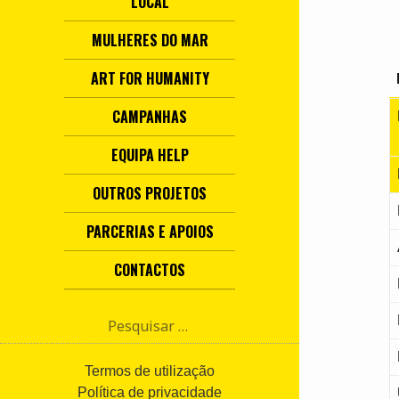
LOCAL
MULHERES DO MAR
ART FOR HUMANITY
CAMPANHAS
EQUIPA HELP
OUTROS PROJETOS
PARCERIAS E APOIOS
CONTACTOS
P
e
s
q
Termos de utilização
u
Política de privacidade