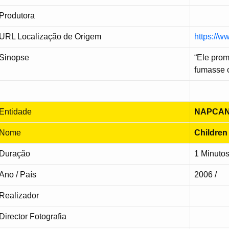
Produtora
URL Localização de Origem
https://
Sinopse
“Ele pro
fumasse c
Entidade
NAPCAN
Nome
Children
Duração
1 Minuto
Ano / País
2006 /
Realizador
Director Fotografia