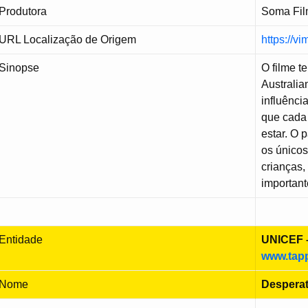
Produtora
Soma Fil
URL Localização de Origem
https://
Sinopse
O filme t
Australia
influênci
que cada 
estar. O 
os únicos
crianças
importan
Entidade
UNICEF –
www.tapp
Nome
Despera