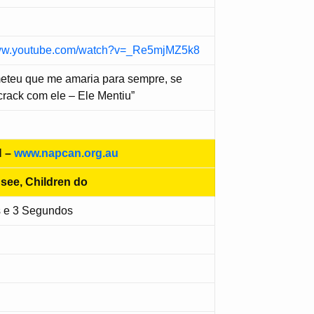
www.youtube.com/watch?v=_Re5mjMZ5k8
meteu que me amaria para sempre, se
rack com ele – Ele Mentiu”
 –
www.napcan.org.au
 see, Children do
s e 3 Segundos