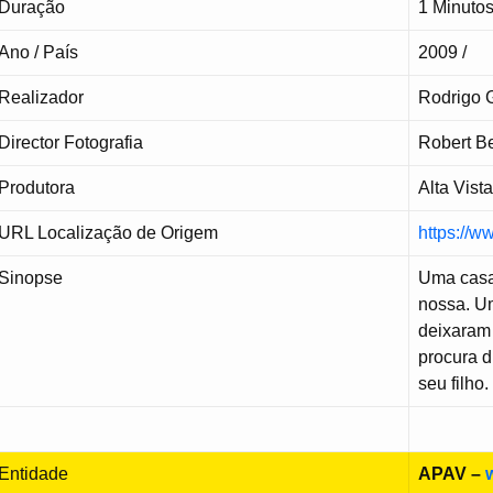
Duração
1 Minuto
Ano / País
2009 /
Realizador
Rodrigo 
Director Fotografia
Robert B
Produtora
Alta Vist
URL Localização de Origem
https://
Sinopse
Uma casa
nossa. U
deixaram 
procura d
seu filho.
Entidade
APAV –