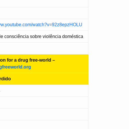
www.youtube.com/watch?v=92z8epzHOLU
e consciência sobre violência doméstica
on for a drug free-world –
freeworld.org
rdido
s