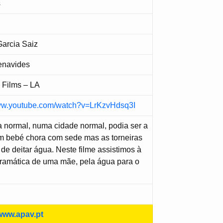
s
Garcia Saiz
enavides
a Films – LA
www.youtube.com/watch?v=LrKzvHdsq3I
 normal, numa cidade normal, podia ser a
m bebé chora com sede mas as torneiras
de deitar água. Neste filme assistimos à
ramática de uma mãe, pela água para o
www.apav.pt