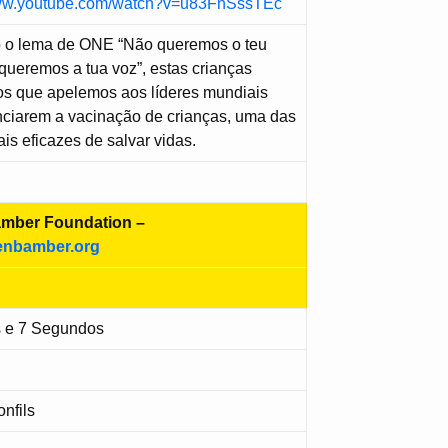
www.youtube.com/watch?v=u83FnSssTEc
 o lema de ONE “Não queremos o teu
 queremos a tua voz”, estas crianças
s que apelemos aos líderes mundiais
nciarem a vacinação de crianças, uma das
is eficazes de salvar vidas.
mber Foundation –
enbamber.org
s e 7 Segundos
nfils