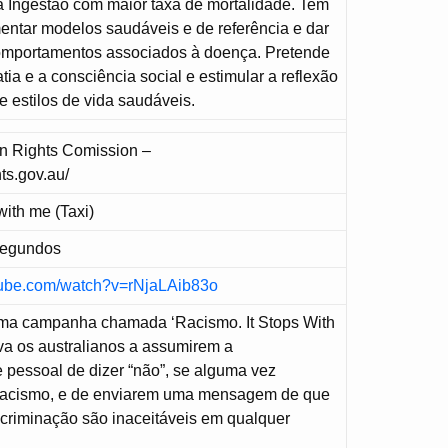
 Ingestão com maior taxa de mortalidade. Tem
mentar modelos saudáveis e de referência e dar
omportamentos associados à doença. Pretende
ia e a consciência social e estimular a reflexão
e estilos de vida saudáveis.
n Rights Comission –
ts.gov.au/
with me (Taxi)
Segundos
tube.com/watch?v=rNjaLAib83o
 uma campanha chamada ‘Racismo. It Stops With
iva os australianos a assumirem a
 pessoal de dizer “não”, se alguma vez
racismo, e de enviarem uma mensagem de que
scriminação são inaceitáveis em qualquer
.