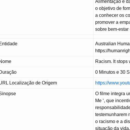
Alimentação e da
o objetivo de fo
a conhecer os c
promover a empat
sobre bem-estar 
Entidade
Australian Huma
https://humanrigh
Nome
Racism. It stops 
Duração
0 Minutos e 30 
URL Localização de Origem
https://www.you
Sinopse
O filme integra
Me ‘, que incent
responsabilidade
testemunharem 
o racismo e a di
situação da vida