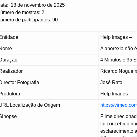
ata: 13 de novembro de 2025
úmero de mostras: 2
úmero de participantes: 90
Entidade
Help Images –
Nome
A anorexia não 
Duração
4 Minutos e 35 
Realizador
Ricardo Nogueir
Director Fotografia
José Rato
Produtora
Help Images
URL Localização de Origem
https://vimeo.c
Sinopse
Filme direcionad
foi concebido nu
esclarecimento 