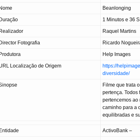
Nome
Beanlonging
Duração
1 Minutos e 36 
Realizador
Raquel Martins
Director Fotografia
Ricardo Nogueir
Produtora
Help Images
URL Localização de Origem
https://helpimag
diversidade/
Sinopse
Filme que trata 
pertença. Todos 
pertencemos ao 
caminho para a c
equilibradas e s
Entidade
ActivoBank –