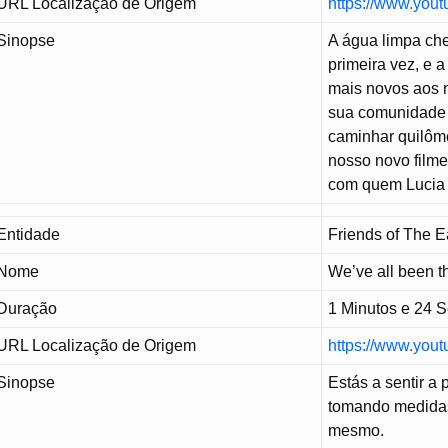
URL Localização de Origem
https://www.yo
Sinopse
A água limpa ch
primeira vez, e 
mais novos aos m
sua comunidade 
caminhar quilôme
nosso novo filme,
com quem Lucia p
Entidade
Friends of The E
Nome
We’ve all been t
Duração
1 Minutos e 24 
URL Localização de Origem
https://www.yo
Sinopse
Estás a sentir a
tomando medidas 
mesmo.