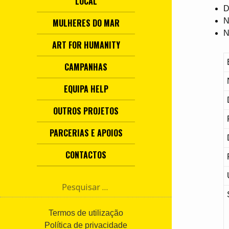
LOCAL
D
N
MULHERES DO MAR
N
ART FOR HUMANITY
CAMPANHAS
EQUIPA HELP
OUTROS PROJETOS
PARCERIAS E APOIOS
CONTACTOS
P
e
s
q
Termos de utilização
u
Política de privacidade