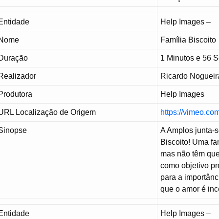
Entidade
Help Images –
Nome
Família Biscoito
Duração
1 Minutos e 56 
Realizador
Ricardo Nogueir
Produtora
Help Images
URL Localização de Origem
https://vimeo.c
Sinopse
A Amplos junta-s
Biscoito! Uma fa
mas não têm que 
como objetivo pr
para a importânc
que o amor é inc
Entidade
Help Images –