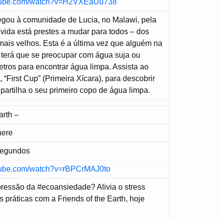
utube.com/watch?v=H2VXEaUu738
egou à comunidade de Lucia, no Malawi, pela
a vida está prestes a mudar para todos – dos
ais velhos. Esta é a última vez que alguém na
terá que se preocupar com água suja ou
tros para encontrar água limpa. Assista ao
 “First Cup” (Primeira Xícara), para descobrir
artilha o seu primeiro copo de água limpa.
arth –
here
Segundos
utube.com/watch?v=rBPCrMAJ0to
 pressão da #ecoansiedade? Alivia o stress
práticas com a Friends of the Earth, hoje