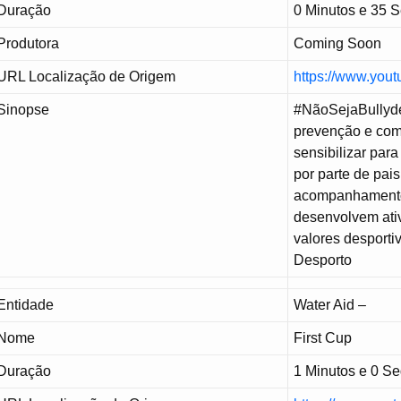
Duração
0 Minutos e 35 
Produtora
Coming Soon
URL Localização de Origem
https://www.yo
Sinopse
#NãoSejaBullyd
prevenção e comb
sensibilizar para
por parte de pai
acompanhamento 
desenvolvem ativ
valores desporti
Desporto
Entidade
Water Aid –
Nome
First Cup
Duração
1 Minutos e 0 S