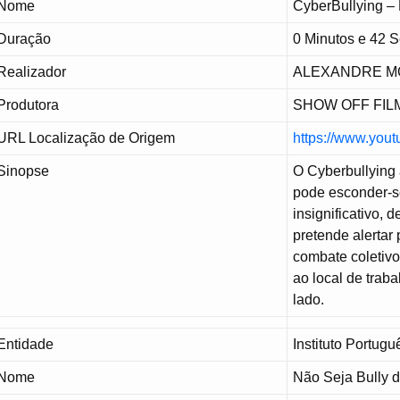
Nome
CyberBullying –
Duração
0 Minutos e 42 
Realizador
ALEXANDRE 
Produtora
SHOW OFF FIL
URL Localização de Origem
https://www.yo
Sinopse
O Cyberbullying 
pode esconder-s
insignificativo, 
pretende alertar
combate coletivo
ao local de trab
lado.
Entidade
Instituto Portug
Nome
Não Seja Bully 