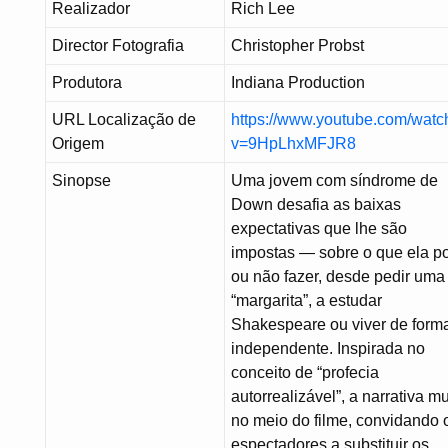
Realizador
Rich Lee
Director Fotografia
Christopher Probst
Produtora
Indiana Production
URL Localização de
https://www.youtube.com/watc
Origem
v=9HpLhxMFJR8
Sinopse
Uma jovem com síndrome de
Down desafia as baixas
expectativas que lhe são
impostas — sobre o que ela p
ou não fazer, desde pedir uma
“margarita”, a estudar
Shakespeare ou viver de form
independente. Inspirada no
conceito de “profecia
autorrealizável”, a narrativa m
no meio do filme, convidando 
espectadores a substituir os