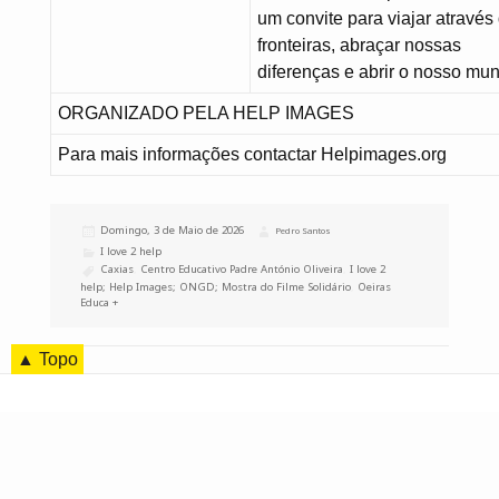
um convite para viajar através
fronteiras, abraçar nossas
diferenças e abrir o nosso mu
ORGANIZADO PELA HELP IMAGES
Para mais informações contactar Helpimages.org
Publicado
Domingo, 3 de Maio de 2026
Autor
Pedro Santos
a
Categorias
I love 2 help
Etiquetas
Caxias
,
Centro Educativo Padre António Oliveira
,
I love 2
help; Help Images; ONGD; Mostra do Filme Solidário
,
Oeiras
Educa +
▲ Topo