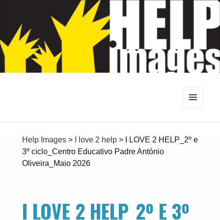
MENU
E
WIDGETS
Help Images
>
I love 2 help
>
I LOVE 2 HELP_2º e
3º ciclo_Centro Educativo Padre António
Oliveira_Maio 2026
I LOVE 2 HELP_2º E 3º