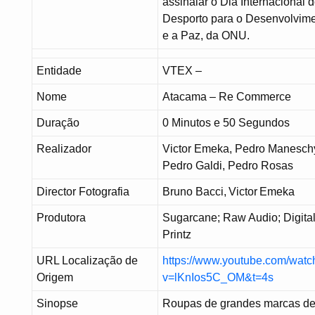
assinalar o Dia Internacional 
Desporto para o Desenvolvim
e a Paz, da ONU.
Entidade
VTEX –
Nome
Atacama – Re Commerce
Duração
0 Minutos e 50 Segundos
Realizador
Victor Emeka, Pedro Manesch
Pedro Galdi, Pedro Rosas
Director Fotografia
Bruno Bacci, Victor Emeka
Produtora
Sugarcane; Raw Audio; Digita
Printz
URL Localização de
https://www.youtube.com/watc
Origem
v=lKnIos5C_OM&t=4s
Sinopse
Roupas de grandes marcas d