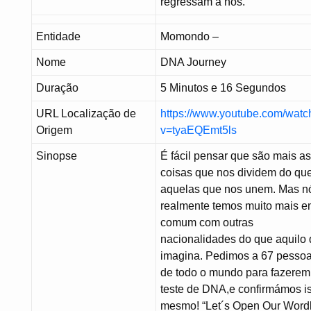
regressam a nós.
Entidade
Momondo –
Nome
DNA Journey
Duração
5 Minutos e 16 Segundos
URL Localização de
https://www.youtube.com/watc
Origem
v=tyaEQEmt5ls
Sinopse
É fácil pensar que são mais a
coisas que nos dividem do qu
aquelas que nos unem. Mas n
realmente temos muito mais 
comum com outras
nacionalidades do que aquilo
imagina. Pedimos a 67 pesso
de todo o mundo para fazere
teste de DNA,e confirmámos i
mesmo! “Let´s Open Our Wordl