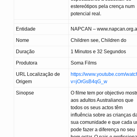
estereótipos pela crença num
potencial real.
Entidade
NAPCAN – www.napcan.org.
Nome
Children see, Children do
Duração
1 Minutos e 32 Segundos
Produtora
Soma Films
URL Localização de
https://www.youtube.com/watc
Origem
v=jOrGsB4qG_w
Sinopse
O filme tem por objectivo most
aos adultos Australianos que
todos os seus actos têm
influência sobre as crianças d
sua comunidade e que cada 
pode fazer a diferença no seu
bem estar. O pais e profissiona