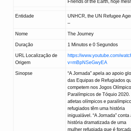
Friends of the Earth, hoje mes
Entidade
UNHCR, the UN Refugee Age
–
Nome
The Journey
Duração
1 Minutos e 0 Segundos
URL Localização de
https://www.youtube.com/watc
Origem
v=mBpNSeGwyEA
Sinopse
“A Jornada” apela ao apoio gl
das Equipas de Refugiados q
competem nos Jogos Olímpico
Paralímpicos de Tóquio 2020.
atletas olímpicos e paralímpic
refugiados têm uma história
inigualável. “A Jornada” conta
história dramatizada de uma
mulher refugiada que é forçad