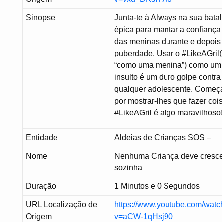
Sinopse
Junta-te à Always na sua bata
épica para mantar a confiança
das meninas durante e depois
puberdade. Usar o #LikeAGril(
“como uma menina”) como um
insulto é um duro golpe contra
qualquer adolescente. Começ
por mostrar-lhes que fazer coi
#LikeAGril é algo maravilhoso
Entidade
Aldeias de Crianças SOS –
Nome
Nenhuma Criança deve cresc
sozinha
Duração
1 Minutos e 0 Segundos
URL Localização de
https://www.youtube.com/watc
Origem
v=aCW-1qHsj90