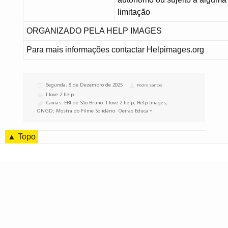
limitação
ORGANIZADO PELA HELP IMAGES
Para mais informações contactar Helpimages.org
Publicado
Segunda, 8 de Dezembro de 2025
Autor
Pedro Santos
a
Categorias
I love 2 help
Etiquetas
Caxias
,
EBI de São Bruno
,
I love 2 help; Help Images;
ONGD; Mostra do Filme Solidário
,
Oeiras Educa +
▲ Topo