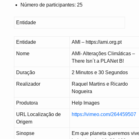
Número de participantes: 25
Entidade
Entidade
AMI – https://ami.org.pt
Nome
AMI- Alterações Climáticas –
There Isn´t a PLANet B!
Duração
2 Minutos e 30 Segundos
Realizador
Raquel Martins e Ricardo
Nogueira
Produtora
Help Images
URL Localização de
https://vimeo.com/264459507
Origem
Sinopse
Em que planeta queremos viv