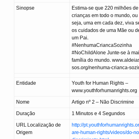
Sinopse
Estima-se que 220 milhões de
crianças em todo o mundo, ou
seja, uma em cada dez, viva 
os cuidados de uma Mãe ou d
um Pai.
#NenhumaCriancaSozinha
#NoChildAlone Junte-se à mai
família do mundo. www.aldeia
sos.org/nenhuma-crianca-soz
Entidade
Youth for Human Rights –
www.youthforhumanrights.org
Nome
Artigo nº 2 – Não Discrimine
Duração
1 Minutos e 4 Segundos
URL Localização de
http://pt.youthforhumanrights.o
Origem
are-human-rights/videos/do-no