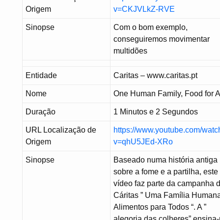
Origem
v=CKJVLkZ-RVE
Sinopse
Com o bom exemplo,
conseguiremos movimentar
multidões
Entidade
Caritas – www.caritas.pt
Nome
One Human Family, Food for A
Duração
1 Minutos e 2 Segundos
URL Localização de
https://www.youtube.com/watc
Origem
v=qhU5JEd-XRo
Sinopse
Baseado numa história antiga
sobre a fome e a partilha, este
vídeo faz parte da campanha 
Cáritas ” Uma Família Humana
Alimentos para Todos “. A ”
alegoria das colheres” ensina