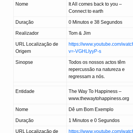
Nome
It All comes back to you –
Connect to earth
Duração
0 Minutos e 38 Segundos
Realizador
Tom & Jim
URL Localização de
https://www.youtube.com/watc
Origem
v=-VGHLIyyP-s
Sinopse
Todos os nossos actos têm
repercussão na natureza e
regressam a nós.
Entidade
The Way To Happiness –
www.thewaytohappiness.org
Nome
Dê um Bom Exemplo
Duração
1 Minutos e 0 Segundos
URL Localização de
https://www.youtube.com/watc