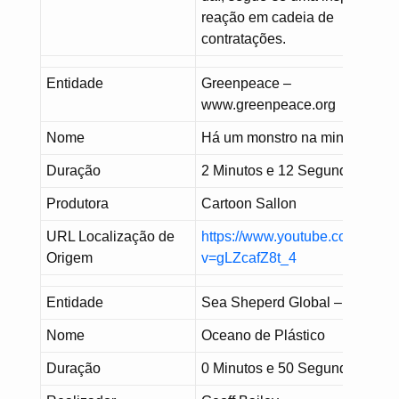
reação em cadeia de
contratações.
Entidade
Greenpeace –
www.greenpeace.org
Nome
Há um monstro na minha cozi
Duração
2 Minutos e 12 Segundos
Produtora
Cartoon Sallon
URL Localização de
https://www.youtube.com/watc
Origem
v=gLZcafZ8t_4
Entidade
Sea Sheperd Global –
Nome
Oceano de Plástico
Duração
0 Minutos e 50 Segundos