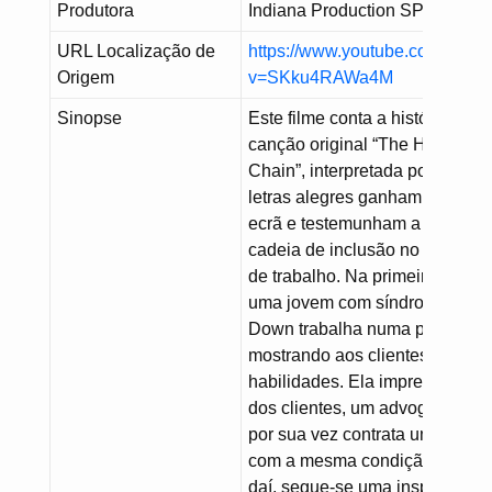
Produtora
Indiana Production SPA
URL Localização de
https://www.youtube.com/watc
Origem
v=SKku4RAWa4M
Sinopse
Este filme conta a história da
canção original “The Hiring
Chain”, interpretada por Sting. 
letras alegres ganham vida no
ecrã e testemunham a virtuosa
cadeia de inclusão no ambient
de trabalho. Na primeira cena,
uma jovem com síndrome de
Down trabalha numa padaria
mostrando aos clientes suas
habilidades. Ela impressiona 
dos clientes, um advogado, qu
por sua vez contrata um jovem
com a mesma condição. A parti
daí, segue-se uma inspiradora