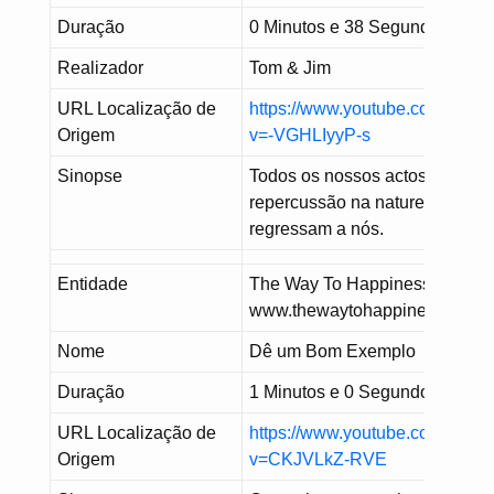
Duração
0 Minutos e 38 Segundos
Realizador
Tom & Jim
URL Localização de
https://www.youtube.com/watc
Origem
v=-VGHLIyyP-s
Sinopse
Todos os nossos actos têm
repercussão na natureza e
regressam a nós.
Entidade
The Way To Happiness –
www.thewaytohappiness.org
Nome
Dê um Bom Exemplo
Duração
1 Minutos e 0 Segundos
URL Localização de
https://www.youtube.com/watc
Origem
v=CKJVLkZ-RVE