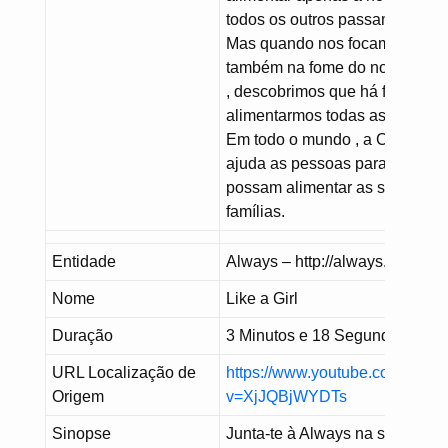
todos os outros passam fome.
Mas quando nos focamos
também na fome do nosso vizi
, descobrimos que há formas d
alimentarmos todas as pessoas
Em todo o mundo , a Cáritas
ajuda as pessoas para que
possam alimentar as suas
famílias.
Entidade
Always – http://always.com/en-
Nome
Like a Girl
Duração
3 Minutos e 18 Segundos
URL Localização de
https://www.youtube.com/watc
Origem
v=XjJQBjWYDTs
Sinopse
Junta-te à Always na sua batal