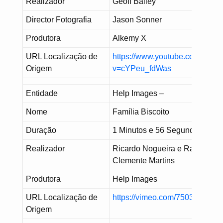
Realizador
Geoff Bailey
Director Fotografia
Jason Sonner
Produtora
Alkemy X
URL Localização de
https://www.youtube.com/watc
Origem
v=cYPeu_fdWas
Entidade
Help Images –
Nome
Família Biscoito
Duração
1 Minutos e 56 Segundos
Realizador
Ricardo Nogueira e Raquel
Clemente Martins
Produtora
Help Images
URL Localização de
https://vimeo.com/750367245
Origem