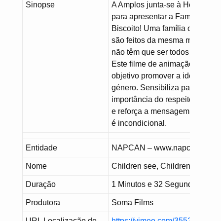
Sinopse
A Amplos junta-se à Help Imag
para apresentar a Família
Biscoito! Uma família onde tod
são feitos da mesma massa m
não têm que ser todos iguais.
Este filme de animação tem c
objetivo promover a identidade
género. Sensibiliza para a
importância do respeito individ
e reforça a mensagem que o a
é incondicional.
Entidade
NAPCAN – www.napcan.org.a
Nome
Children see, Children do
Duração
1 Minutos e 32 Segundos
Produtora
Soma Films
URL Localização de
https://vimeo.com/35523794