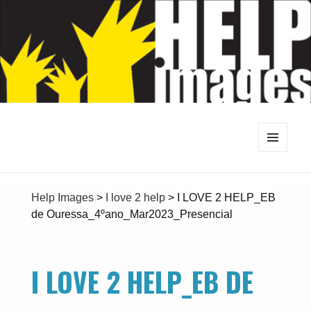
MENU
E
WIDGETS
Help Images
>
I love 2 help
>
I LOVE 2 HELP_EB
de Ouressa_4ºano_Mar2023_Presencial
I LOVE 2 HELP_EB DE