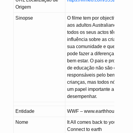
Origem
Sinopse
O filme tem por objectivo mostr
aos adultos Australianos que
todos os seus actos têm
influência sobre as crianças da
sua comunidade e que cada u
pode fazer a diferença no seu
bem estar. O pais e profissiona
de educação não são os único
responsáveis pelo bem estar d
crianças, mas todos nós temos
um papel importante a
desempenhar.
Entidade
WWF – www.earthhour.panda.
Nome
It All comes back to you –
Connect to earth