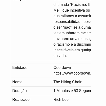
chamada ‘Racismo. It Stops Wi
Me ‘, que incentiva os
australianos a assumirem a
responsabilidade pessoal de
dizer “não”, se alguma vez
testemunharem racismo, e de
enviarem uma mensagem de q
o racismo e a discriminação sã
inaceitáveis em qualquer situa
da vida.
Entidade
Coordown –
https://www.coordown.it/
Nome
The Hiring Chain
Duração
1 Minutos e 53 Segundos
Realizador
Rich Lee