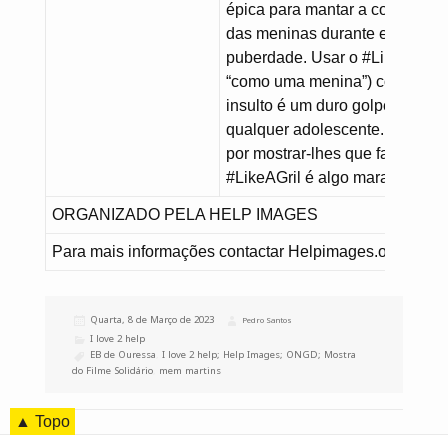
épica para mantar a confiança
das meninas durante e depois 
puberdade. Usar o #LikeAGril(
“como uma menina”) como um
insulto é um duro golpe contra
qualquer adolescente. Começ
por mostrar-lhes que fazer cois
#LikeAGril é algo maravilhoso!
ORGANIZADO PELA HELP IMAGES
Para mais informações contactar Helpimages.org
Publicado
Quarta, 8 de Março de 2023
Autor
Pedro Santos
a
Categorias
I love 2 help
Etiquetas
EB de Ouressa
,
I love 2 help; Help Images; ONGD; Mostra
do Filme Solidário
,
mem martins
▲ Topo