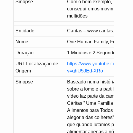
Sinopse
Com o bom exemplo,
conseguiremos movimentar
multidões
Entidade
Caritas – www.caritas.pt
Nome
One Human Family, Food for Al
Duração
1 Minutos e 2 Segundos
URL Localização de
https://www.youtube.com/watc
Origem
v=qhU5JEd-XRo
Sinopse
Baseado numa história antiga
sobre a fome e a partilha, este
vídeo faz parte da campanha d
Cáritas ” Uma Família Humana 
Alimentos para Todos “. A ”
alegoria das colheres” ensina-
que quando lutamos para
alimentar apenas a nós mesmo