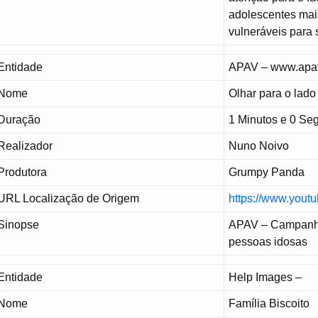
adolescentes mais
vulneráveis para 
Entidade
APAV – www.apav
Nome
Olhar para o lado
Duração
1 Minutos e 0 Se
Realizador
Nuno Noivo
Produtora
Grumpy Panda
URL Localização de Origem
https://www.you
Sinopse
APAV – Campanha 
pessoas idosas
Entidade
Help Images –
Nome
Família Biscoito