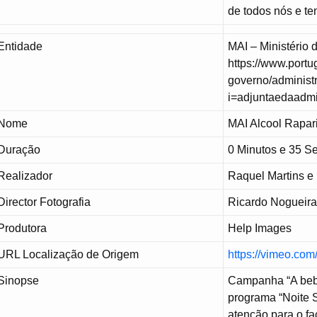
de todos nós e te
Entidade
MAI – Ministério 
https://www.portu
governo/administr
i=adjuntaedaadmi
Nome
MAI Alcool Rapar
Duração
0 Minutos e 35 
Realizador
Raquel Martins e
Director Fotografia
Ricardo Nogueir
Produtora
Help Images
URL Localização de Origem
https://vimeo.co
Sinopse
Campanha “A bebe
programa “Noite S
atenção para o fa