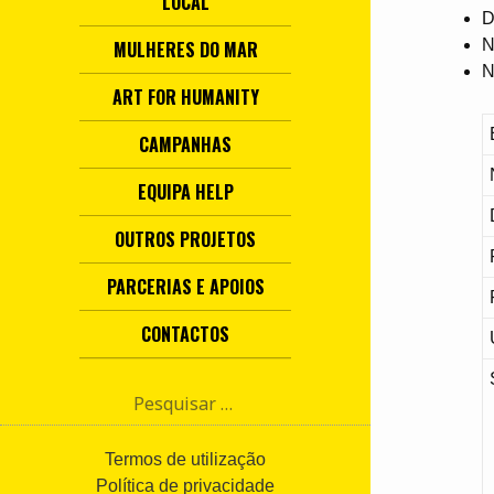
LOCAL
D
N
MULHERES DO MAR
N
ART FOR HUMANITY
CAMPANHAS
EQUIPA HELP
OUTROS PROJETOS
PARCERIAS E APOIOS
CONTACTOS
P
e
s
q
Termos de utilização
u
Política de privacidade