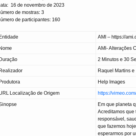
ata: 16 de novembro de 2023
úmero de mostras: 3
úmero de participantes: 160
Entidade
AMI – https://ami.
Nome
AMI- Alterações C
Duração
2 Minutos e 30 
Realizador
Raquel Martins e
Produtora
Help Images
URL Localização de Origem
https://vimeo.co
Sinopse
Em que planeta q
Acreditamos que 
responsável, saud
que fazemos hoje
esperarmos por um