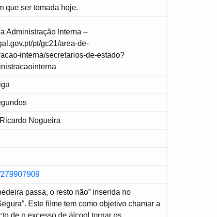
m que ser tomada hoje.
da Administração Interna –
gal.gov.pt/pt/gc21/area-de-
acao-interna/secretarios-de-estado?
nistracaointerna
iga
Segundos
 Ricardo Nogueira
a
m/279907909
deira passa, o resto não” inserida no
egura”. Este filme tem como objetivo chamar a
cto de o excesso de álcool tornar os