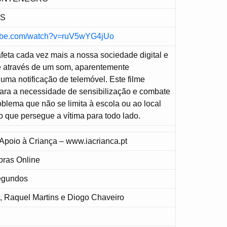
MS
tube.com/watch?v=ruV5wYG4jUo
feta cada vez mais a nossa sociedade digital e
 através de um som, aparentemente
e uma notificação de telemóvel. Este filme
para a necessidade de sensibilização e combate
roblema que não se limita à escola ou ao local
go que persegue a vítima para todo lado.
e Apoio à Criança – www.iacrianca.pt
pras Online
Segundos
, Raquel Martins e Diogo Chaveiro