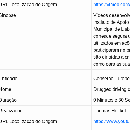
URL Localização de Origem
https://vimeo.co
Sinopse
Vídeos desenvolv
Instituto de Apoi
Municipal de Lisb
correta e segura u
utilizados em aç
participaram no p
são dirigidas a c
como para as suas
Entidade
Conselho Europe
Nome
Drugged driving c
Duração
0 Minutos e 30 
Realizador
Thomas Heckel
URL Localização de Origem
https://www.you