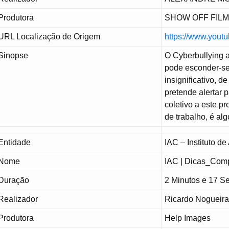
Produtora
SHOW OFF FIL
URL Localização de Origem
https://www.you
Sinopse
O Cyberbullying a
pode esconder-se
insignificativo, d
pretende alertar 
coletivo a este p
de trabalho, é al
Entidade
IAC – Instituto d
Nome
IAC | Dicas_Com
Duração
2 Minutos e 17 
Realizador
Ricardo Nogueira
Produtora
Help Images