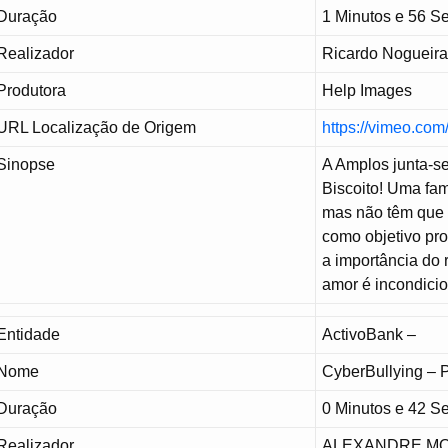
Duração
1 Minutos e 56 
Realizador
Ricardo Nogueira
Produtora
Help Images
URL Localização de Origem
https://vimeo.co
Sinopse
A Amplos junta-se
Biscoito! Uma fa
mas não têm que s
como objetivo pro
a importância do 
amor é incondicio
Entidade
ActivoBank –
Nome
CyberBullying – 
Duração
0 Minutos e 42 
Realizador
ALEXANDRE M