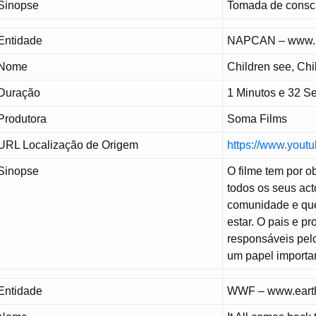
Sinopse
Tomada de consci
Entidade
NAPCAN – www.n
Nome
Children see, Chi
Duração
1 Minutos e 32 
Produtora
Soma Films
URL Localização de Origem
https://www.you
Sinopse
O filme tem por o
todos os seus act
comunidade e que
estar. O pais e p
responsáveis pel
um papel importa
Entidade
WWF – www.earth