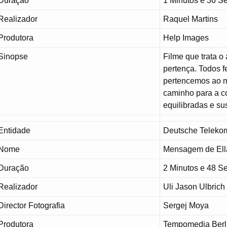
Duração
1 Minutos e 36 
Realizador
Raquel Martins
Produtora
Help Images
Sinopse
Filme que trata o
pertença. Todos f
pertencemos ao m
caminho para a c
equilibradas e su
Entidade
Deutsche Teleko
Nome
Mensagem de Ella
Duração
2 Minutos e 48 
Realizador
Uli Jason Ulbrich
Director Fotografia
Sergej Moya
Produtora
Tempomedia Berl