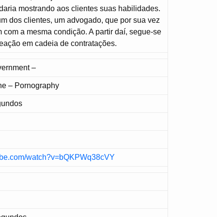
aria mostrando aos clientes suas habilidades.
um dos clientes, um advogado, que por sua vez
m com a mesma condição. A partir daí, segue-se
reação em cadeia de contratações.
ernment –
ine – Pornography
gundos
utube.com/watch?v=bQKPWq38cVY