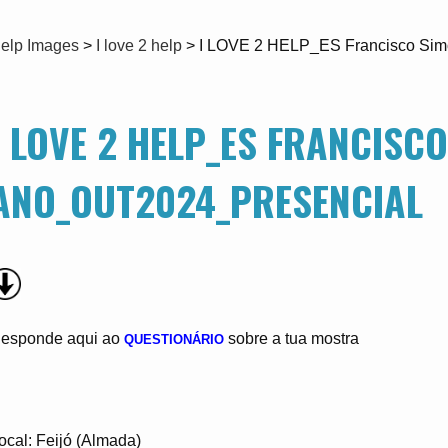
elp Images
>
I love 2 help
>
I LOVE 2 HELP_ES Francisco Sim
I LOVE 2 HELP_ES FRANCISC
ANO_OUT2024_PRESENCIAL
esponde aqui ao
sobre a tua mostra
QUESTIONÁRIO
ocal: Feijó (Almada)