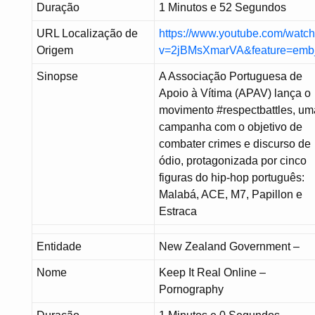
Duração
1 Minutos e 52 Segundos
URL Localização de
https://www.youtube.com/watc
Origem
v=2jBMsXmarVA&feature=emb
Sinopse
A Associação Portuguesa de
Apoio à Vítima (APAV) lança o
movimento #respectbattles, um
campanha com o objetivo de
combater crimes e discurso de
ódio, protagonizada por cinco
figuras do hip-hop português:
Malabá, ACE, M7, Papillon e
Estraca
Entidade
New Zealand Government –
Nome
Keep It Real Online –
Pornography