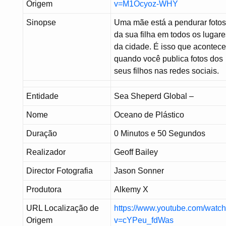
Origem
v=M1Ocyoz-WHY
Sinopse
Uma mãe está a pendurar foto
da sua filha em todos os lugar
da cidade. É isso que acontec
quando você publica fotos dos
seus filhos nas redes sociais.
Entidade
Sea Sheperd Global –
Nome
Oceano de Plástico
Duração
0 Minutos e 50 Segundos
Realizador
Geoff Bailey
Director Fotografia
Jason Sonner
Produtora
Alkemy X
URL Localização de
https://www.youtube.com/watc
Origem
v=cYPeu_fdWas