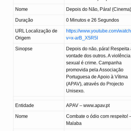
Nome
Depois do Não, Pára! (Cinema
Duração
0 Minutos e 26 Segundos
URL Localização de
https://www.youtube.com/watc
Origem
v=x-arB_X5R5I
Sinopse
Depois do não, pára! Respeita 
vontade dos outros. A violência
sexual é crime. Campanha
promovida pela Associação
Portuguesa de Apoio à Vítima
(APAV), através do Projecto
Unisexo.
Entidade
APAV – www.apav.pt
Nome
Combate o ódio com respeito! 
Malaba