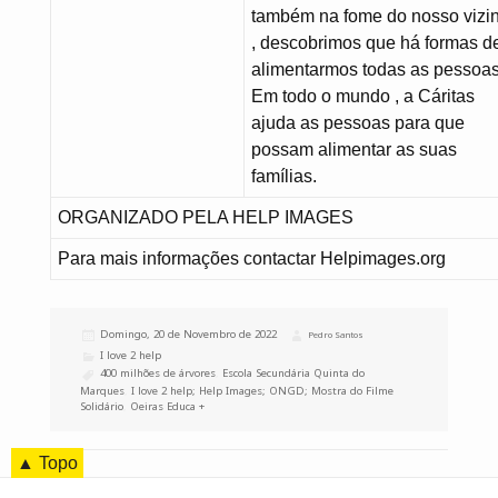
também na fome do nosso vizi
, descobrimos que há formas d
alimentarmos todas as pessoas
Em todo o mundo , a Cáritas
ajuda as pessoas para que
possam alimentar as suas
famílias.
ORGANIZADO PELA HELP IMAGES
Para mais informações contactar Helpimages.org
Publicado
Domingo, 20 de Novembro de 2022
Autor
Pedro Santos
a
Categorias
I love 2 help
Etiquetas
400 milhões de árvores
,
Escola Secundária Quinta do
Marques
,
I love 2 help; Help Images; ONGD; Mostra do Filme
Solidário
,
Oeiras Educa +
▲ Topo