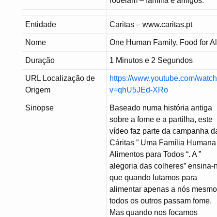
rodeiam – família e amigos.
Entidade
Caritas – www.caritas.pt
Nome
One Human Family, Food for Al
Duração
1 Minutos e 2 Segundos
URL Localização de
https://www.youtube.com/watc
Origem
v=qhU5JEd-XRo
Sinopse
Baseado numa história antiga
sobre a fome e a partilha, este
vídeo faz parte da campanha d
Cáritas ” Uma Família Humana 
Alimentos para Todos “. A ”
alegoria das colheres” ensina-
que quando lutamos para
alimentar apenas a nós mesmo
todos os outros passam fome.
Mas quando nos focamos