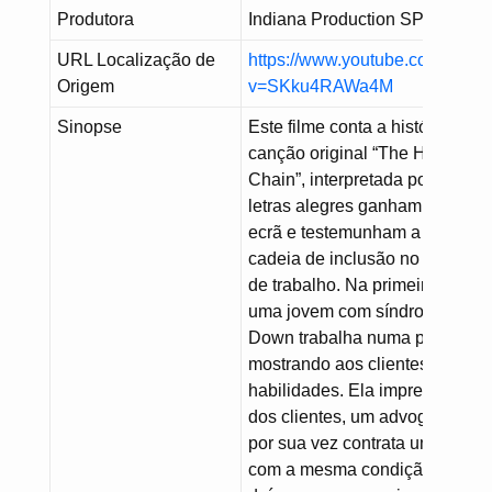
Produtora
Indiana Production SPA
URL Localização de
https://www.youtube.com/watc
Origem
v=SKku4RAWa4M
Sinopse
Este filme conta a história da
canção original “The Hiring
Chain”, interpretada por Sting. 
letras alegres ganham vida no
ecrã e testemunham a virtuosa
cadeia de inclusão no ambient
de trabalho. Na primeira cena,
uma jovem com síndrome de
Down trabalha numa padaria
mostrando aos clientes suas
habilidades. Ela impressiona 
dos clientes, um advogado, qu
por sua vez contrata um jovem
com a mesma condição. A parti