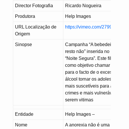
Director Fotografia
Ricardo Nogueira
Produtora
Help Images
URL Localização de
https://vimeo.com/279907909
Origem
Sinopse
Campanha “A bebedeira passa
resto não” inserida no program
“Noite Segura”. Este filme tem
como objetivo chamar a atenç
para o facto de o excesso de
álcool tornar os adolescentes
mais suscetíveis para a prática
crimes e mais vulneráveis para
serem vitimas
Entidade
Help Images –
Nome
A anorexia não é uma mania