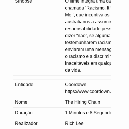
Sinopse
O filme integra uma campanha
chamada ‘Racismo. It Stops Wi
Me ‘, que incentiva os
australianos a assumirem a
responsabilidade pessoal de
dizer “não”, se alguma vez
testemunharem racismo, e de
enviarem uma mensagem de q
o racismo e a discriminação sã
inaceitáveis em qualquer situa
da vida.
Entidade
Coordown –
https://www.coordown.it/
Nome
The Hiring Chain
Duração
1 Minutos e 8 Segundos
Realizador
Rich Lee