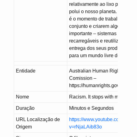
relativamente ao lixo plástico 
polui o nosso planeta. Mas ago
é o momento de trabalharem e
conjunto e criarem algo muito
importante – sistemas
recarregáveis e reutilizáveis de
entrega dos seus produtos. Tu
para um mundo livre de plástic
Entidade
Australian Human Rights
Comission –
https://humanrights.gov.au/
Nome
Racism. It stops with me (Taxi)
Duração
Minutos e Segundos
URL Localização de
https://www.youtube.com/watc
Origem
v=rNjaLAib83o