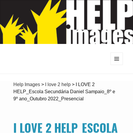
MENU
E
WIDGETS
Help Images
>
I love 2 help
>
I LOVE 2
HELP_Escola Secundária Daniel Sampaio_8º e
9º ano_Outubro 2022_Presencial
I LOVE 2 HELP_ESCOLA