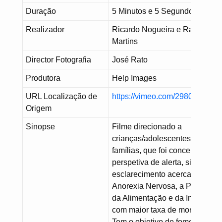
Duração
5 Minutos e 5 Segundos
Realizador
Ricardo Nogueira e Raquel
Martins
Director Fotografia
José Rato
Produtora
Help Images
URL Localização de
https://vimeo.com/298044255
Origem
Sinopse
Filme direcionado a
crianças/adolescentes e suas
famílias, que foi concebido nu
perspetiva de alerta, sinalizaçã
esclarecimento acerca da
Anorexia Nervosa, a Perturbaç
da Alimentação e da Ingestão
com maior taxa de mortalidade
Tem o objetivo de fomentar