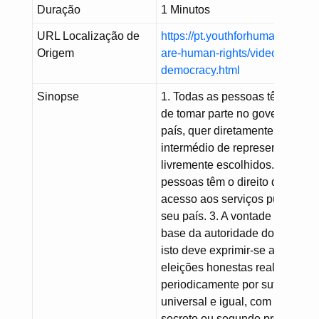
Duração
1 Minutos
URL Localização de
https://pt.youthforhumanrights.
Origem
are-human-rights/videos/right-t
democracy.html
Sinopse
1. Todas as pessoas têm o direi
de tomar parte no governo do 
país, quer diretamente, quer po
intermédio de representantes
livremente escolhidos. Todas a
pessoas têm o direito de igual
acesso aos serviços públicos 
seu país. 3. A vontade do povo 
base da autoridade do governo
isto deve exprimir-se através d
eleições honestas realizadas
periodicamente por sufrágio
universal e igual, com voto
secreto ou segundo processo