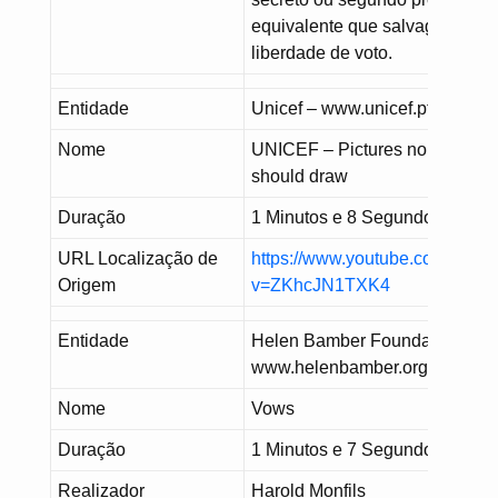
equivalente que salvaguarde a
liberdade de voto.
Entidade
Unicef – www.unicef.pt
Nome
UNICEF – Pictures no Child
should draw
Duração
1 Minutos e 8 Segundos
URL Localização de
https://www.youtube.com/watc
Origem
v=ZKhcJN1TXK4
Entidade
Helen Bamber Foundation –
www.helenbamber.org
Nome
Vows
Duração
1 Minutos e 7 Segundos
Realizador
Harold Monfils