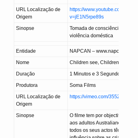
URL Localização de
https://www.youtube.com/watc
Origem
v=jE1N5rpe89s
Sinopse
Tomada de consciência sobre
violência doméstica
Entidade
NAPCAN – www.napcan.org.a
Nome
Children see, Children do
Duração
1 Minutos e 3 Segundos
Produtora
Soma Films
URL Localização de
https://vimeo.com/35523794
Origem
Sinopse
O filme tem por objectivo mostr
aos adultos Australianos que
todos os seus actos têm
influência sobre as crianças da