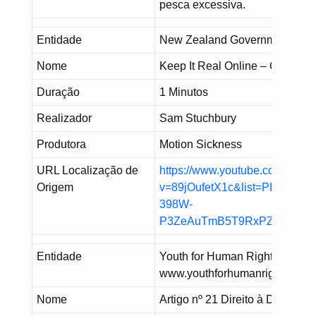
pesca excessiva.
Entidade
New Zealand Government –
Nome
Keep It Real Online – Groomin
Duração
1 Minutos
Realizador
Sam Stuchbury
Produtora
Motion Sickness
URL Localização de
https://www.youtube.com/watc
Origem
v=89jOufetX1c&list=PL63ZI-
398W-
P3ZeAuTmB5T9RxPZtGh69i&i
Entidade
Youth for Human Rights –
www.youthforhumanrights.org
Nome
Artigo nº 21 Direito à Democra