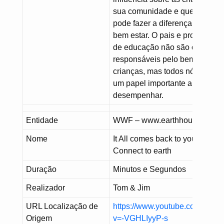
sua comunidade e que cada u
pode fazer a diferença no seu
bem estar. O pais e profissiona
de educação não são os único
responsáveis pelo bem estar d
crianças, mas todos nós temos
um papel importante a
desempenhar.
Entidade
WWF – www.earthhour.panda.
Nome
It All comes back to you –
Connect to earth
Duração
Minutos e Segundos
Realizador
Tom & Jim
URL Localização de
https://www.youtube.com/watc
Origem
v=-VGHLIyyP-s