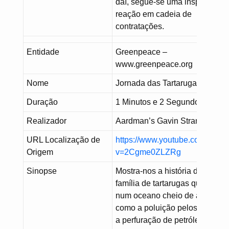
daí, segue-se uma inspiradora
reação em cadeia de
contratações.
Entidade
Greenpeace –
www.greenpeace.org
Nome
Jornada das Tartarugas
Duração
1 Minutos e 2 Segundos
Realizador
Aardman’s Gavin Strange
URL Localização de
https://www.youtube.com/watc
Origem
v=2Cgme0ZLZRg
Sinopse
Mostra-nos a história de uma
família de tartarugas que vive
num oceano cheio de ameaças
como a poluição pelos plástico
a perfuração de petróleo e a