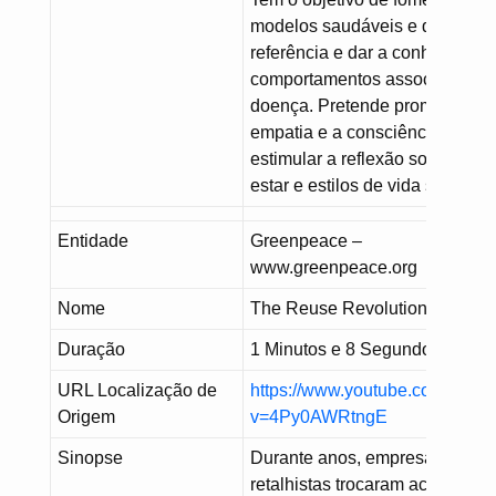
modelos saudáveis e de
referência e dar a conhecer os
comportamentos associados à
doença. Pretende promover a
empatia e a consciência social
estimular a reflexão sobre bem
estar e estilos de vida saudávei
Entidade
Greenpeace –
www.greenpeace.org
Nome
The Reuse Revolution is here
Duração
1 Minutos e 8 Segundos
URL Localização de
https://www.youtube.com/watc
Origem
v=4Py0AWRtngE
Sinopse
Durante anos, empresas e
retalhistas trocaram acusações