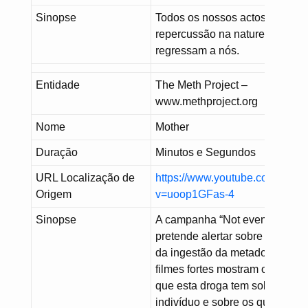
Sinopse
Todos os nossos actos têm
repercussão na natureza e
regressam a nós.
Entidade
The Meth Project –
www.methproject.org
Nome
Mother
Duração
Minutos e Segundos
URL Localização de
https://www.youtube.com/watc
Origem
v=uoop1GFas-4
Sinopse
A campanha “Not even once”
pretende alertar sobre os efeito
da ingestão da metadona. Este
filmes fortes mostram os efeito
que esta droga tem sobre o
indivíduo e sobre os que o