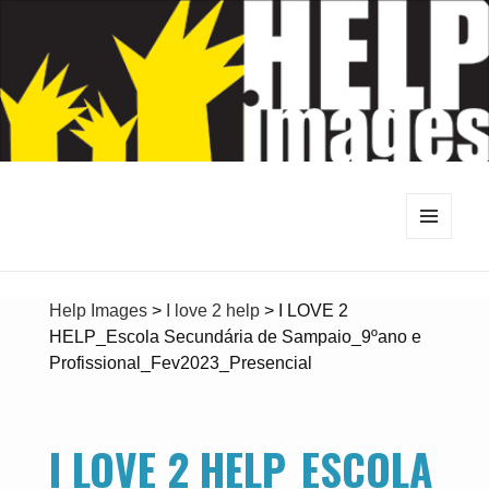
MENU
E
WIDGETS
Help Images
>
I love 2 help
>
I LOVE 2
HELP_Escola Secundária de Sampaio_9ºano e
Profissional_Fev2023_Presencial
I LOVE 2 HELP_ESCOLA