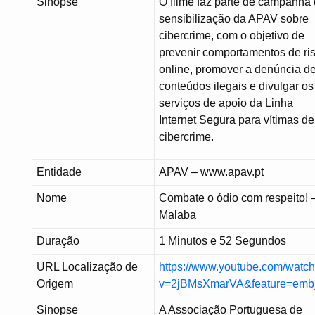
Sinopse
O filme faz parte de campanha
sensibilização da APAV sobre
cibercrime, com o objetivo de
prevenir comportamentos de ri
online, promover a denúncia d
conteúdos ilegais e divulgar os
serviços de apoio da Linha
Internet Segura para vítimas de
cibercrime.
Entidade
APAV – www.apav.pt
Nome
Combate o ódio com respeito! 
Malaba
Duração
1 Minutos e 52 Segundos
URL Localização de
https://www.youtube.com/watc
Origem
v=2jBMsXmarVA&feature=emb
Sinopse
A Associação Portuguesa de