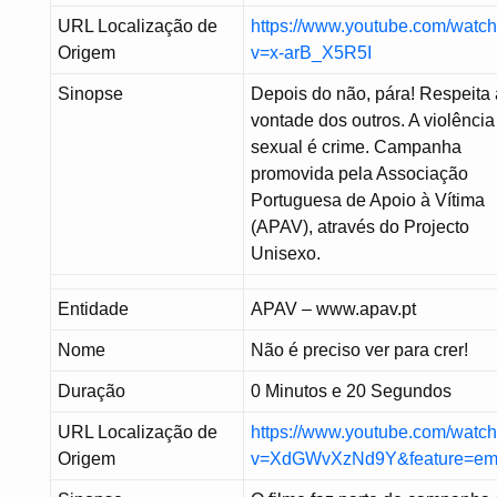
URL Localização de
https://www.youtube.com/watc
Origem
v=x-arB_X5R5I
Sinopse
Depois do não, pára! Respeita 
vontade dos outros. A violência
sexual é crime. Campanha
promovida pela Associação
Portuguesa de Apoio à Vítima
(APAV), através do Projecto
Unisexo.
Entidade
APAV – www.apav.pt
Nome
Não é preciso ver para crer!
Duração
0 Minutos e 20 Segundos
URL Localização de
https://www.youtube.com/watc
Origem
v=XdGWvXzNd9Y&feature=em