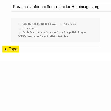
Para mais informações contactar Helpimages.org
Publicado
Sábado, 4 de Fevereiro de 2023
Autor
Pedro Santos
a
Categorias
I love 2 help
Etiquetas
Escola Secundária de Sampaio
,
I love 2 help; Help Images;
ONGD; Mostra do Filme Solidário
,
Sesimbra
▲ Topo