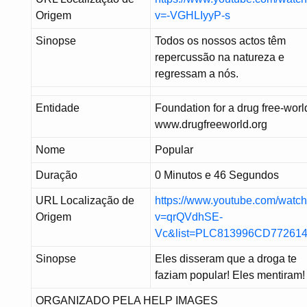
Origem
v=-VGHLIyyP-s
Sinopse
Todos os nossos actos têm
repercussão na natureza e
regressam a nós.
Entidade
Foundation for a drug free-worl
www.drugfreeworld.org
Nome
Popular
Duração
0 Minutos e 46 Segundos
URL Localização de
https://www.youtube.com/watc
Origem
v=qrQVdhSE-
Vc&list=PLC813996CD77261
Sinopse
Eles disseram que a droga te
faziam popular! Eles mentiram!
ORGANIZADO PELA HELP IMAGES