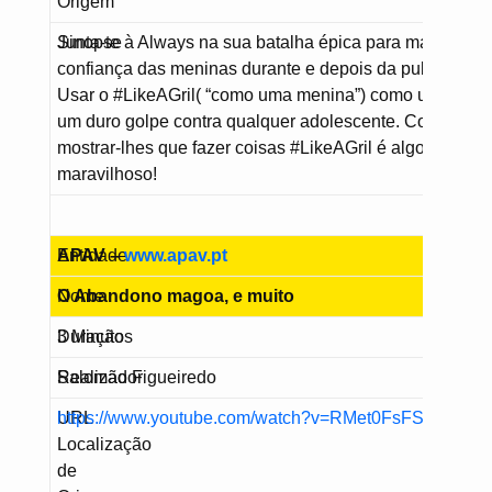
Origem
Sinopse
Junta-te à Always na sua batalha épica para mantar a
confiança das meninas durante e depois da puberdade.
Usar o #LikeAGril( “como uma menina”) como um insult
um duro golpe contra qualquer adolescente. Começa po
mostrar-lhes que fazer coisas #LikeAGril é algo
maravilhoso!
Entidade
APAV –
www.apav.pt
Nome
O Abandono magoa, e muito
Duração
3 Minutos
Realizador
Salomão Figueiredo
URL
https://www.youtube.com/watch?v=RMet0FsFSkw
Localização
de