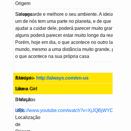
Origem
Sinopse
Salvaguarde e melhore o seu ambiente. A ideia de que
um de nós tem uma parte no planeta, e de que pode e 
ajudar a cuidar dele, poderá parecer muito grande e par
alguns poderá parecer estar muito longe da realidade.
Porém, hoje em dia, o que acontece no outro lado do
mundo, mesmo a uma distância muito grande, pode afec
o que acontece na sua própria casa
Entidade
Always –
http://always.com/en-us
Nome
Like a Girl
Duração
3 Minutos
URL
https://www.youtube.com/watch?v=XjJQBjWYDTs
Localização
de