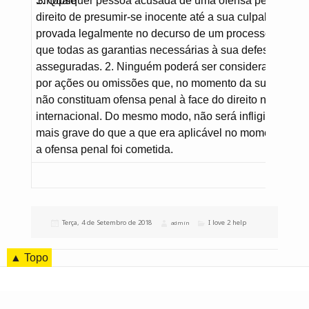
Sinopse
1. Qualquer pessoa acusada de uma ofensa penal tem 
direito de presumir-se inocente até a sua culpabilidade 
provada legalmente no decurso de um processo públic
que todas as garantias necessárias à sua defesa lhe s
asseguradas. 2. Ninguém poderá ser considerado culp
por ações ou omissões que, no momento da sua prática
não constituam ofensa penal à face do direito nacional 
internacional. Do mesmo modo, não será infligida pena
mais grave do que a que era aplicável no momento em
a ofensa penal foi cometida.
Publicado
Terça, 4 de Setembro de 2018
Categorias
I love 2 help
Autor
admin
a
▲ Topo