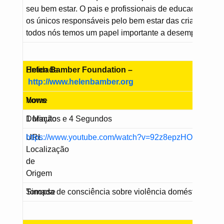
seu bem estar. O pais e profissionais de educação não 
os únicos responsáveis pelo bem estar das crianças, m
todos nós temos um papel importante a desempenhar.
Entidade
Helen Bamber Foundation –
http://www.helenbamber.org
Nome
Vows
Duração
1 Minutos e 4 Segundos
URL
https://www.youtube.com/watch?v=92z8epzHOLU
Localização
de
Origem
Sinopse
Tomada de consciência sobre violência doméstica.