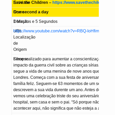
Entidade
Save the Children –
https://www.savethechildren.org
Nome
One second a day
Duração
1 Minutos e 5 Segundos
URL
https://www.youtube.com/watch?v=RBQ-IoHfimQ
Localização
de
Origem
Sinopse
Filme realizado para aumentar a conscientização sobre
impacto da guerra civil sobre as crianças sírias. O vídeo
segue a vida de uma menina de nove anos que vive em
Londres. Começa com a sua festa de aniversario no sei
família feliz. Seguem-se 63 momentos de um segundo 
descrevem a sua vida durente um ano. Antes de termina
vemos uma celebração triste do seu aniversário num
hospital, sem casa e sem o pai. “Só porque não está a
acontecer aqui, não significa que não esteja a acontecer