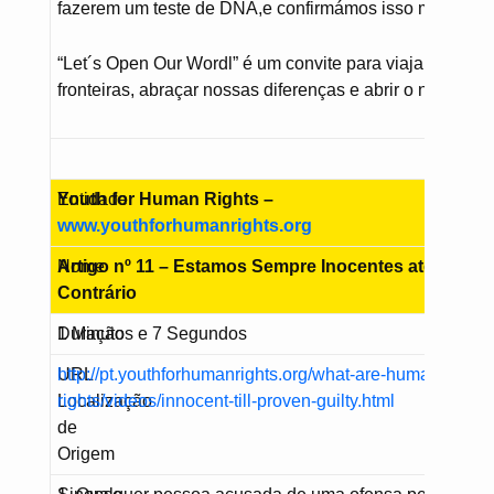
fazerem um teste de DNA,e confirmámos isso mesmo!
“Let´s Open Our Wordl” é um convite para viajar através
fronteiras, abraçar nossas diferenças e abrir o nosso m
Entidade
Youth for Human Rights –
www.youthforhumanrights.org
Nome
Artigo nº 11 – Estamos Sempre Inocentes até Prova
Contrário
Duração
1 Minutos e 7 Segundos
URL
http://pt.youthforhumanrights.org/what-are-human-
Localização
rights/videos/innocent-till-proven-guilty.html
de
Origem