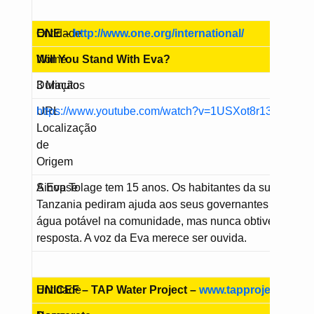
Entidade
ONE –
http://www.one.org/international/
Nome
Will You Stand With Eva?
Duração
3 Minutos
URL
https://www.youtube.com/watch?v=1USXot8r13A
Localização
de
Origem
Sinopse
A Eva Tolage tem 15 anos. Os habitantes da sua aldeia
Tanzania pediram ajuda aos seus governantes para ter
água potável na comunidade, mas nunca obtiveram um
resposta. A voz da Eva merece ser ouvida.
Entidade
UNICEF – TAP Water Project –
www.tapproject.org