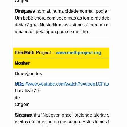
Origem
Sinopse
Uma casa normal, numa cidade normal, podia ser a nos
Um bebé chora com sede mas as torneiras deixaram de
deitar água. Neste filme assistimos à procura dramática
uma mãe, pela água para o seu filho.
Entidade
The Meth Project –
www.methproject.org
Nome
Mother
Duração
31 segundos
URL
https://www.youtube.com/watch?v=uoop1GFas-4
Localização
de
Origem
Sinopse
A campanha “Not even once” pretende alertar sobre os
efeitos da ingestão da metadona. Estes filmes fortes