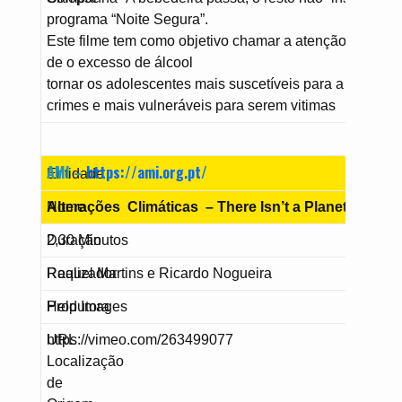
programa “Noite Segura”.
Este filme tem como objetivo chamar a atenção para o f
de o excesso de álcool
tornar os adolescentes mais suscetíveis para a prática 
crimes e mais vulneráveis para serem vitimas
AMI –
https://ami.org.pt/
Entidade
Nome
Alterações Climáticas – There Isn’t a Planet B!
Duração
2,30 Minutos
Realizador
Raquel Martins e Ricardo Nogueira
Produtora
Help Images
URL
https://vimeo.com/263499077
Localização
de