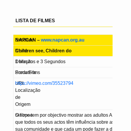
LISTA DE FILMES
Entidade
NAPCAN –
www.napcan.org.au
Nome
Children see, Children do
Duração
1 Minutos e 3 Segundos
Produtora
Soma Films
URL
https://vimeo.com/35523794
Localização
de
Origem
Sinopse
O filme tem por objectivo mostrar aos adultos Australia
que todos os seus actos têm influência sobre as crianç
sua comunidade e que cada um pode fazer a diferença 