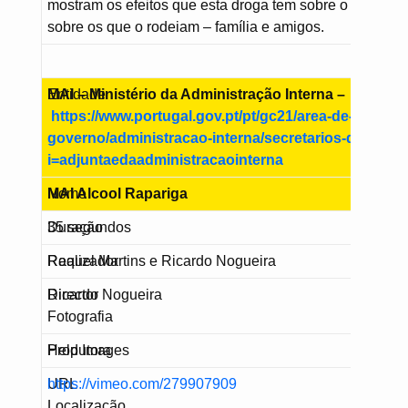
mostram os efeitos que esta droga tem sobre o indivídu
sobre os que o rodeiam – família e amigos.
Entidade
MAI – Ministério da Administração Interna –
https://www.portugal.gov.pt/pt/gc21/area-de-
governo/administracao-interna/secretarios-de-esta
i=adjuntaedaadministracaointerna
Nome
MAI Alcool Rapariga
Duração
35 segundos
Realizador
Raquel Martins e Ricardo Nogueira
Director
Ricardo Nogueira
Fotografia
Produtora
Help Images
URL
https://vimeo.com/279907909
Localização