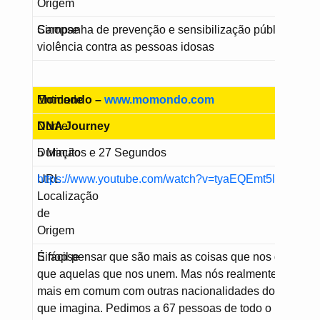
Origem
Sinopse
Campanha de prevenção e sensibilização pública sobr
violência contra as pessoas idosas
Entidade
Momondo –
www.momondo.com
Nome
DNA Journey
Duração
5 Minutos e 27 Segundos
URL
https://www.youtube.com/watch?v=tyaEQEmt5ls
Localização
de
Origem
Sinopse
É fácil pensar que são mais as coisas que nos dividem 
que aquelas que nos unem. Mas nós realmente temos m
mais em comum com outras nacionalidades do que aqu
que imagina. Pedimos a 67 pessoas de todo o mundo p