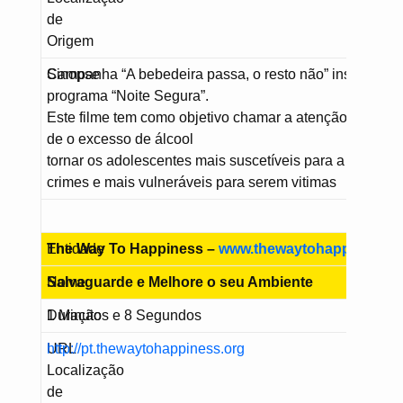
de
Origem
Sinopse
Campanha “A bebedeira passa, o resto não” inserida n
programa “Noite Segura”.
Este filme tem como objetivo chamar a atenção para o f
de o excesso de álcool
tornar os adolescentes mais suscetíveis para a prática 
crimes e mais vulneráveis para serem vitimas
Entidade
The Way To Happiness –
www.thewaytohappiness.o
Nome
Salvaguarde e Melhore o seu Ambiente
Duração
1 Minutos e 8 Segundos
URL
http://pt.thewaytohappiness.org
Localização
de