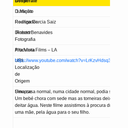
Nome
Desperate
Duração
1 Minuto
Realizador
Rodrigo Garcia Saiz
Director
Robert Benavides
Fotografia
Produtora
Alta Vista Films – LA
URL
https://www.youtube.com/watch?v=LrKzvHdsq3I
Localização
de
Origem
Sinopse
Uma casa normal, numa cidade normal, podia ser a nos
Um bebé chora com sede mas as torneiras deixaram de
deitar água. Neste filme assistimos à procura dramática
uma mãe, pela água para o seu filho.