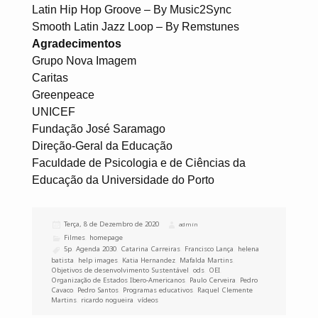
Latin Hip Hop Groove – By Music2Sync
Smooth Latin Jazz Loop – By Remstunes
Agradecimentos
Grupo Nova Imagem
Caritas
Greenpeace
UNICEF
Fundação José Saramago
Direção-Geral da Educação
Faculdade de Psicologia e de Ciências da
Educação da Universidade do Porto
Publicado
Terça, 8 de Dezembro de 2020
Autor
admin
a
Categorias
Filmes
,
homepage
Etiquetas
5p
,
Agenda 2030
,
Catarina Carreiras
,
Francisco Lança
,
helena
batista
,
help images
,
Katia Hernandez
,
Mafalda Martins
,
Objetivos de desenvolvimento Sustentável
,
ods
,
OEI
,
Organização de Estados Ibero-Americanos
,
Paulo Cerveira
,
Pedro
Cavaco
,
Pedro Santos
,
Programas educativos
,
Raquel Clemente
Martins
,
ricardo nogueira
,
vídeos