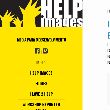
H
MEDIA PARA O DESENVOLVIMENTO
L
D
|
N
pt
en
N
HELP IMAGES
FILMES
I LOVE 2 HELP
WORKSHOP REPÓRTER