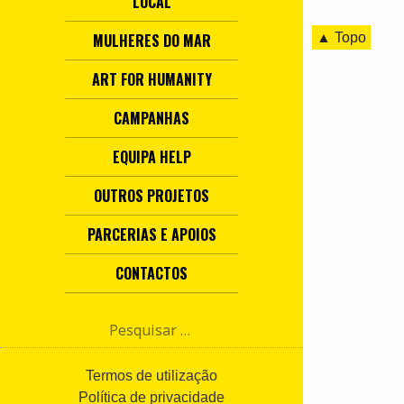
LOCAL
▲ Topo
MULHERES DO MAR
ART FOR HUMANITY
CAMPANHAS
EQUIPA HELP
OUTROS PROJETOS
PARCERIAS E APOIOS
CONTACTOS
P
e
s
q
Termos de utilização
u
Política de privacidade