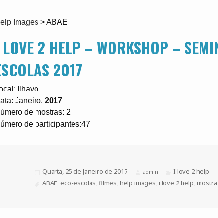
elp Images
>
ABAE
I LOVE 2 HELP – WORKSHOP – SEMI
ESCOLAS 2017
ocal: Ilhavo
ata: Janeiro,
2017
úmero de mostras: 2
úmero de participantes:47
Publicado
Quarta, 25 de Janeiro de 2017
Categorias
I love 2 help
Autor
admin
a
Etiquetas
ABAE
,
eco-escolas
,
filmes
,
help images
,
i love 2 help
,
mostra