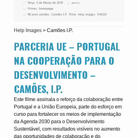
Publicado
Terça, 5 de Março de 2019
Autor
admin
a
Categorias
Filmes
,
homepage
Etiquetas
90 anos camões
,
Camões I.P.
,
filme
,
help images
,
ONGD
Help Images
>
Camões I.P.
PARCERIA UE – PORTUGAL
NA COOPERAÇÃO PARA O
DESENVOLVIMENTO –
CAMÕES, I.P.
Este filme assinala o reforço da colaboração entre
Portugal e a União Europeia, parte do esforço em
curso para fortalecer os meios de implementação
da Agenda 2030 para o Desenvolvimento
Sustentável, com resultados visíveis no aumento
das oportunidades de colaboração e do