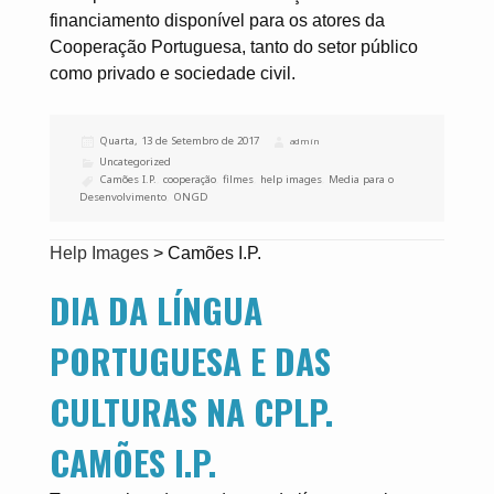
financiamento disponível para os atores da
Cooperação Portuguesa, tanto do setor público
como privado e sociedade civil.
Publicado
Quarta, 13 de Setembro de 2017
Autor
admin
a
Categorias
Uncategorized
Etiquetas
Camões I.P.
,
cooperação
,
filmes
,
help images
,
Media para o
Desenvolvimento
,
ONGD
Help Images
>
Camões I.P.
DIA DA LÍNGUA
PORTUGUESA E DAS
CULTURAS NA CPLP.
CAMÕES I.P.