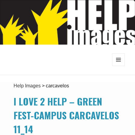
MENU
E
WIDGETS
Help Images
>
carcavelos
I LOVE 2 HELP – GREEN
FEST-CAMPUS CARCAVELOS
11_14