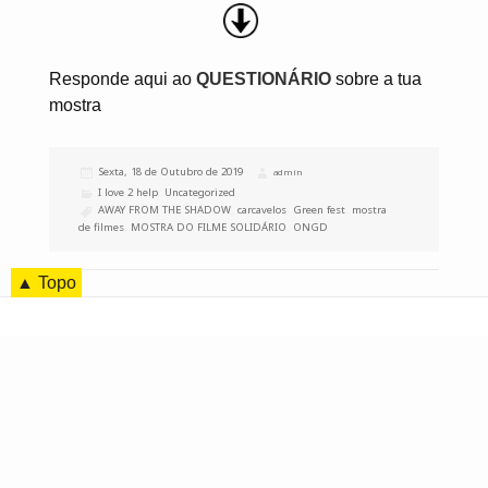
Responde aqui ao
QUESTIONÁRIO
sobre a tua
mostra
Publicado
Sexta, 18 de Outubro de 2019
Autor
admin
a
Categorias
I love 2 help
,
Uncategorized
Etiquetas
AWAY FROM THE SHADOW
,
carcavelos
,
Green fest
,
mostra
de filmes
,
MOSTRA DO FILME SOLIDÁRIO
,
ONGD
▲ Topo