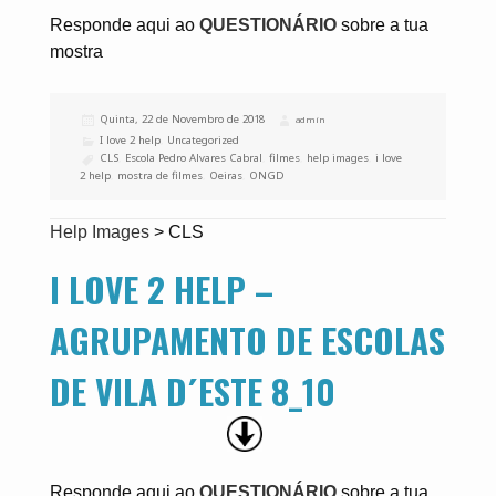
Responde aqui ao
QUESTIONÁRIO
sobre a tua
mostra
Publicado
Quinta, 22 de Novembro de 2018
Autor
admin
a
Categorias
I love 2 help
,
Uncategorized
Etiquetas
CLS
,
Escola Pedro Alvares Cabral
,
filmes
,
help images
,
i love
2 help
,
mostra de filmes
,
Oeiras
,
ONGD
Help Images
>
CLS
I LOVE 2 HELP –
AGRUPAMENTO DE ESCOLAS
DE VILA D´ESTE 8_10
Responde aqui ao
QUESTIONÁRIO
sobre a tua