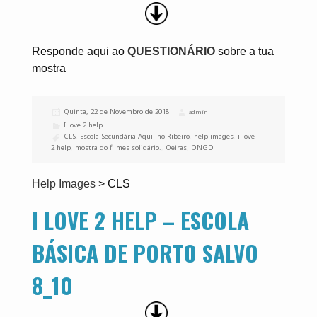
Responde aqui ao
QUESTIONÁRIO
sobre a tua
mostra
Publicado
Quinta, 22 de Novembro de 2018
Autor
admin
a
Categorias
I love 2 help
Etiquetas
CLS
,
Escola Secundária Aquilino Ribeiro
,
help images
,
i love
2 help
,
mostra do filmes solidário.
,
Oeiras
,
ONGD
Help Images
>
CLS
I LOVE 2 HELP – ESCOLA
BÁSICA DE PORTO SALVO
8_10