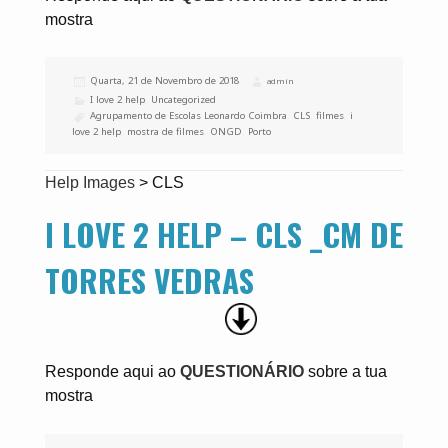
mostra
Publicado
Quarta, 21 de Novembro de 2018
Autor
admin
a
Categorias
I love 2 help
,
Uncategorized
Etiquetas
Agrupamento de Escolas Leonardo Coimbra
,
CLS
,
filmes
,
i
love 2 help
,
mostra de filmes
,
ONGD
,
Porto
Help Images
>
CLS
I LOVE 2 HELP – CLS _CM DE
TORRES VEDRAS
Responde aqui ao
QUESTIONÁRIO
sobre a tua
mostra