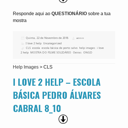
Responde aqui ao
QUESTIONÁRIO
sobre a tua
mostra
Publicado
Quinta, 22 de Novembro de 2018
Autor
admin
a
Categorias
I love 2 help
,
Uncategorized
Etiquetas
CLS
,
escola
,
escola básica de porto salvo
,
help images
,
i love
2 help
,
MOSTRA DO FILME SOLIDÁRIO
,
Oeiras
,
ONGD
Help Images
>
CLS
I LOVE 2 HELP – ESCOLA
BÁSICA PEDRO ÁLVARES
CABRAL 8_10