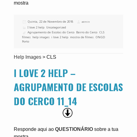
mostra
Publicado
Quinta, 22 de Novembro de 2018
Autor
admin
a
Categorias
I love 2 help
,
Uncategorized
Etiquetas
Agrupamento de Escolas do Cerco
,
Bairro do Cerco
,
CLS
,
filmes
,
help images
,
i love 2 help
,
mostra de filmes
,
ONGD
,
Porto
Help Images
>
CLS
I LOVE 2 HELP –
AGRUPAMENTO DE ESCOLAS
DO CERCO 11_14
Responde aqui ao
QUESTIONÁRIO
sobre a tua
mostra