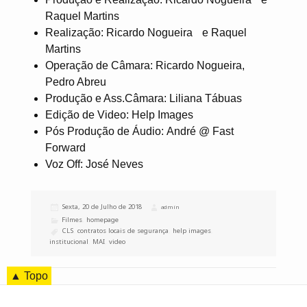
Raquel Martins
Realização: Ricardo Nogueira e Raquel
Martins
Operação de Câmara: Ricardo Nogueira,
Pedro Abreu
Produção e Ass.Câmara: Liliana Tábuas
Edição de Video: Help Images
Pós Produção de Áudio: André @ Fast
Forward
Voz Off: José Neves
Publicado
Sexta, 20 de Julho de 2018
Autor
admin
a
Categorias
Filmes
,
homepage
Etiquetas
CLS
,
contratos locais de segurança
,
help images
,
institucional
,
MAI
,
video
▲ Topo