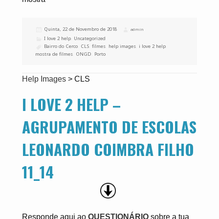
Publicado
Quinta, 22 de Novembro de 2018
Autor
admin
a
Categorias
I love 2 help
,
Uncategorized
Etiquetas
Bairro do Cerco
,
CLS
,
filmes
,
help images
,
i love 2 help
,
mostra de filmes
,
ONGD
,
Porto
Help Images
>
CLS
I LOVE 2 HELP –
AGRUPAMENTO DE ESCOLAS
LEONARDO COIMBRA FILHO
11_14
Responde aqui ao
QUESTIONÁRIO
sobre a tua