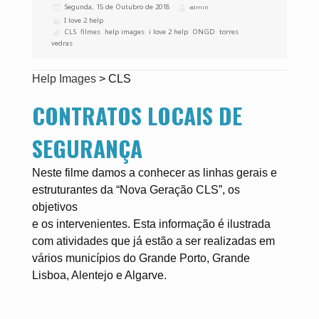
Publicado
Segunda, 15 de Outubro de 2018
Autor
admin
a
Categorias
I love 2 help
Etiquetas
CLS
,
filmes
,
help images
,
i love 2 help
,
ONGD
,
torres
vedras
Help Images
>
CLS
CONTRATOS LOCAIS DE
SEGURANÇA
Neste filme damos a conhecer as linhas gerais e
estruturantes da “Nova Geração CLS”, os
objetivos
e os intervenientes. Esta informação é ilustrada
com atividades que já estão a ser realizadas em
vários municípios do Grande Porto, Grande
Lisboa, Alentejo e Algarve.