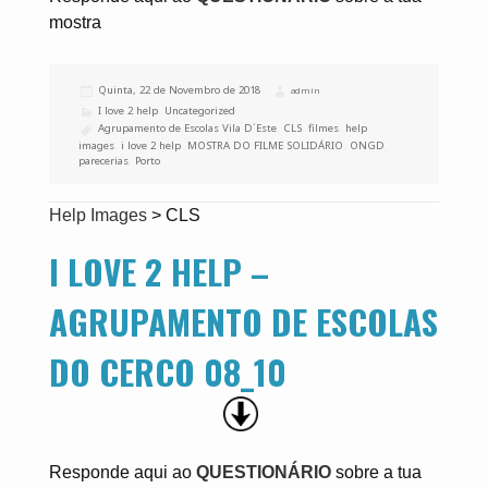
mostra
Publicado
Quinta, 22 de Novembro de 2018
Autor
admin
a
Categorias
I love 2 help
,
Uncategorized
Etiquetas
Agrupamento de Escolas Vila D´Este
,
CLS
,
filmes
,
help
images
,
i love 2 help
,
MOSTRA DO FILME SOLIDÁRIO
,
ONGD
,
parecerias
,
Porto
Help Images
>
CLS
I LOVE 2 HELP –
AGRUPAMENTO DE ESCOLAS
DO CERCO 08_10
Responde aqui ao
QUESTIONÁRIO
sobre a tua