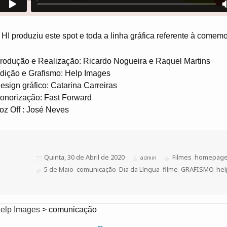
 HI produziu este spot e toda a linha gráfica referente à come
rodução e Realização: Ricardo Nogueira e Raquel Martins
dição e Grafismo: Help Images
esign gráfico: Catarina Carreiras
onorização: Fast Forward
oz Off : José Neves
Publicado
Quinta, 30 de Abril de 2020
Categorias
Filmes
,
homepag
Autor
admin
a
Etiquetas
5 de Maio
,
comunicação
,
Dia da Língua
,
filme
,
GRAFISMO
,
hel
elp Images
>
comunicação