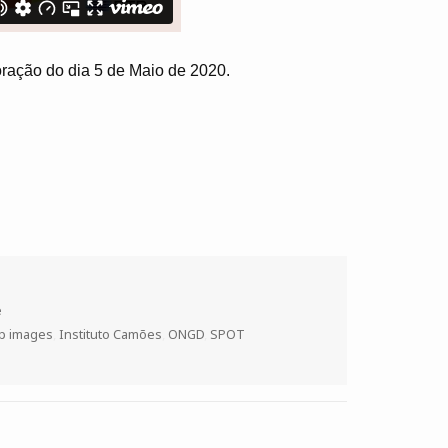
moração do dia 5 de Maio de 2020.
e
p images
,
Instituto Camões
,
ONGD
,
SPOT