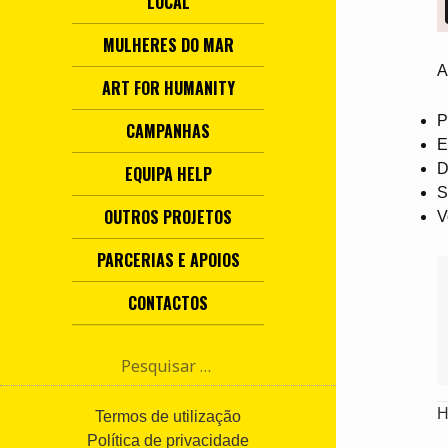
LOCAL
MULHERES DO MAR
A
ART FOR HUMANITY
P
CAMPANHAS
E
D
EQUIPA HELP
S
OUTROS PROJETOS
V
PARCERIAS E APOIOS
CONTACTOS
P
e
s
H
q
Termos de utilização
u
Política de privacidade