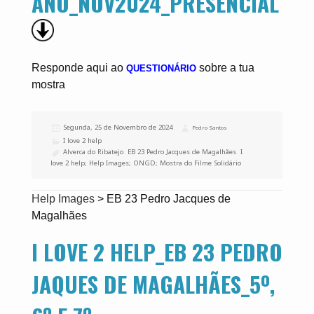
ANO_NOV2024_PRESENCIAL
Responde aqui ao
sobre a tua
QUESTIONÁRIO
mostra
Publicado
Segunda, 25 de Novembro de 2024
Autor
Pedro Santos
a
Categorias
I love 2 help
Etiquetas
Alverca do Ribatejo
,
EB 23 Pedro Jacques de Magalhães
,
I
love 2 help; Help Images; ONGD; Mostra do Filme Solidário
Help Images
>
EB 23 Pedro Jacques de
Magalhães
I LOVE 2 HELP_EB 23 PEDRO
JAQUES DE MAGALHÃES_5º,