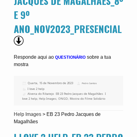
JACQUES DE MAGALHÃES_8º
E 9º
ANO_NOV2023_PRESENCIAL
Responde aqui ao
sobre a tua
QUESTIONÁRIO
mostra
Publicado
Quarta, 15 de Novembro de 2023
Autor
Pedro Santos
a
Categorias
I love 2 help
Etiquetas
Alverca do Ribatejo
,
EB 23 Pedro Jacques de Magalhães
,
I
love 2 help; Help Images; ONGD; Mostra do Filme Solidário
Help Images
>
EB 23 Pedro Jacques de
Magalhães