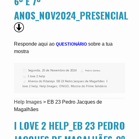
6º E 7º
ANOS_NOV2024_PRESENCIAL
Responde aqui ao
sobre a tua
QUESTIONÁRIO
mostra
Publicado
Segunda, 25 de Novembro de 2024
Autor
Pedro Santos
a
Categorias
I love 2 help
Etiquetas
Alverca do Ribatejo
,
EB 23 Pedro Jacques de Magalhães
,
I
love 2 help; Help Images; ONGD; Mostra do Filme Solidário
Help Images
>
EB 23 Pedro Jacques de
Magalhães
I LOVE 2 HELP_EB 23 PEDRO