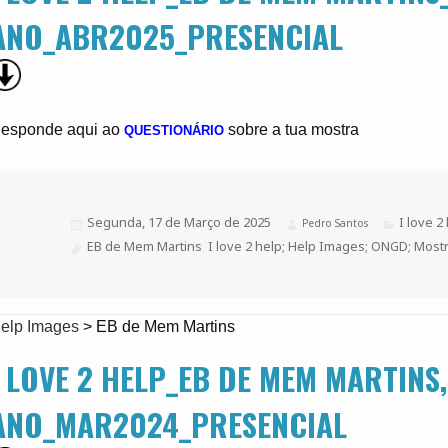
ANO_ABR2025_PRESENCIAL
esponde aqui ao
sobre a tua mostra
QUESTIONÁRIO
Publicado
Segunda, 17 de Março de 2025
Categoria
I love 2
Autor
Pedro Santos
a
Etiquetas
EB de Mem Martins
,
I love 2 help; Help Images; ONGD; Mostr
elp Images
>
EB de Mem Martins
I LOVE 2 HELP_EB DE MEM MARTINS,
ANO_MAR2024_PRESENCIAL