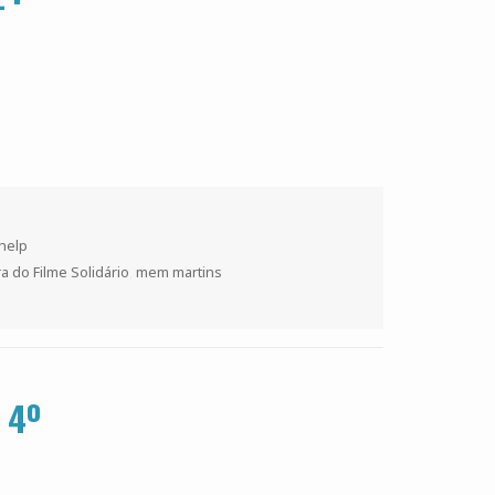
s
 help
a do Filme Solidário
,
mem martins
 4º