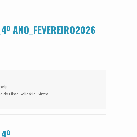
S_4º ANO_FEVEREIRO2026
s
 help
a do Filme Solidário
,
Sintra
_4º