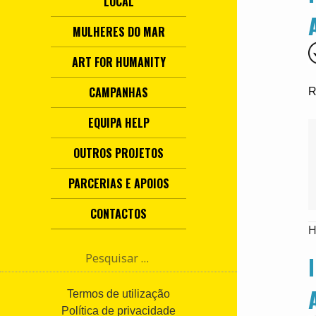
LOCAL
MULHERES DO MAR
ART FOR HUMANITY
CAMPANHAS
R
EQUIPA HELP
OUTROS PROJETOS
PARCERIAS E APOIOS
CONTACTOS
H
P
e
s
q
Termos de utilização
u
Política de privacidade