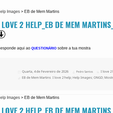
elp Images
>
EB de Mem Martins
I LOVE 2 HELP_EB DE MEM MARTIN
esponde aqui ao
sobre a tua mostra
QUESTIONÁRIO
Publicado
Quarta, 4 de Fevereiro de 2026
Categoria
I love 2
Autor
Pedro Santos
a
Etiquetas
EB de Mem Martins
,
I love 2 help; Help Images; ONGD; Mostr
elp Images
>
EB de Mem Martins
I LOVE 2 HELP_EB DE MEM MARTINS