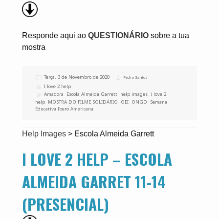
Responde aqui ao
QUESTIONÁRIO
sobre a tua
mostra
Publicado
Terça, 3 de Novembro de 2020
Autor
Pedro Santos
a
Categorias
I love 2 help
Etiquetas
Amadora
,
Escola Almeida Garrett
,
help images
,
i love 2
help
,
MOSTRA DO FILME SOLIDÁRIO
,
OEI
,
ONGD
,
Semana
Educativa Ibero Americana
Help Images
>
Escola Almeida Garrett
I LOVE 2 HELP – ESCOLA
ALMEIDA GARRET 11-14
(PRESENCIAL)