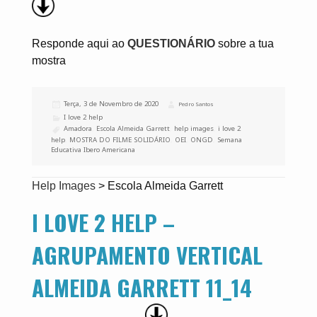
Responde aqui ao
QUESTIONÁRIO
sobre a tua
mostra
Publicado
Terça, 3 de Novembro de 2020
Autor
Pedro Santos
a
Categorias
I love 2 help
Etiquetas
Amadora
,
Escola Almeida Garrett
,
help images
,
i love 2
help
,
MOSTRA DO FILME SOLIDÁRIO
,
OEI
,
ONGD
,
Semana
Educativa Ibero Americana
Help Images
>
Escola Almeida Garrett
I LOVE 2 HELP –
AGRUPAMENTO VERTICAL
ALMEIDA GARRETT 11_14