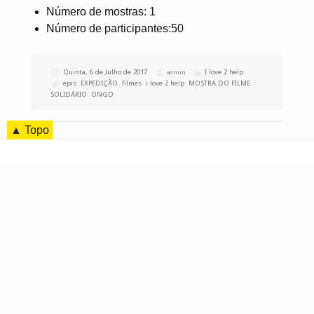
Número de mostras: 1
Número de participantes:50
Publicado
Quinta, 6 de Julho de 2017
Categorias
I love 2 help
Autor
admin
a
Etiquetas
epis
,
EXPEDIÇÃO
,
filmes
,
i love 2 help
,
MOSTRA DO FILME
SOLIDÁRIO
,
ONGD
▲ Topo