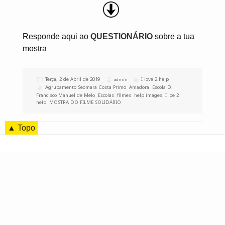
Responde aqui ao
QUESTIONÁRIO
sobre a tua
mostra
Publicado
Terça, 2 de Abril de 2019
Categorias
I love 2 help
Autor
admin
a
Etiquetas
Agrupamento Seomara Costa Primo
,
Amadora
,
Escola D.
Francisco Manuel de Melo
,
Escolas
,
filmes
,
help images
,
I loe 2
help
,
MOSTRA DO FILME SOLIDÁRIO
▲ Topo