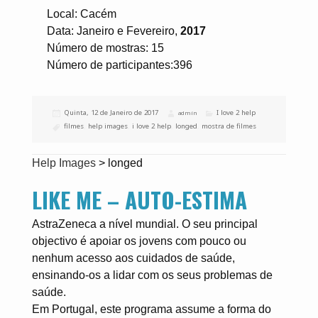
Local: Cacém
Data: Janeiro e Fevereiro,
2017
Número de mostras: 15
Número de participantes:396
Publicado
Quinta, 12 de Janeiro de 2017
Categorias
I love 2 help
Autor
admin
a
Etiquetas
filmes
,
help images
,
i love 2 help
,
longed
,
mostra de filmes
Help Images
>
longed
LIKE ME – AUTO-ESTIMA
AstraZeneca a nível mundial. O seu principal
objectivo é apoiar os jovens com pouco ou
nenhum acesso aos cuidados de saúde,
ensinando-os a lidar com os seus problemas de
saúde.
Em Portugal, este programa assume a forma do