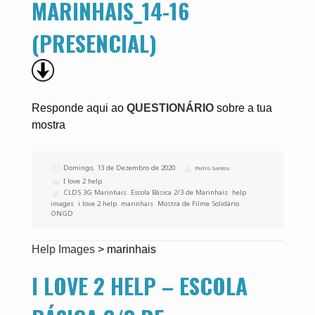
MARINHAIS_14-16
(PRESENCIAL)
Responde aqui ao
QUESTIONÁRIO
sobre a tua
mostra
Publicado
Domingo, 13 de Dezembro de 2020
Autor
Pedro Santos
a
Categorias
I love 2 help
Etiquetas
CLDS 3G Marinhais
,
Escola Básica 2/3 de Marinhais
,
help
images
,
i love 2 help
,
marinhais
,
Mostra de Filme Solidário
,
ONGD
Help Images
>
marinhais
I LOVE 2 HELP – ESCOLA