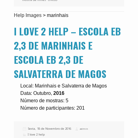
Help Images
>
marinhais
I LOVE 2 HELP – ESCOLA EB
2,3 DE MARINHAIS E
ESCOLA EB 2,3 DE
SALVATERRA DE MAGOS
Local: Marinhais e Salvaterra de Magos
Data: Outubro,
2016
Número de mostras: 5
Número de participantes: 201
Publicado
Sexta, 18 de Novembro de 2016
Autor
admin
a
Categorias
I love 2 help