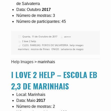
de Salvaterra
Data: Outubro
2017
Número de mostras: 3
Número de participantes: 45
Publicado
Quarta, 11 de Outubro de 2017
Autor
admin
a
Categorias
I love 2 help
Etiquetas
CLDS
,
FAMILIAS
,
FOROS DE SALVATERRA
,
help images
,
marinhais
,
mostra de filmes
,
ONGD
,
salvaterra de magos
Help Images
>
marinhais
I LOVE 2 HELP – ESCOLA EB
2,3 DE MARINHAIS
Local: Marinhais
Data: Maio
2017
Número de mostras: 2