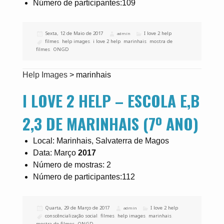
Número de participantes:109
Publicado
Sexta, 12 de Maio de 2017
Categorias
I love 2 help
Autor
admin
a
Etiquetas
filmes
,
help images
,
i love 2 help
,
marinhais
,
mostra de
filmes
,
ONGD
Help Images
>
marinhais
I LOVE 2 HELP – ESCOLA E,B
2,3 DE MARINHAIS (7º ANO)
Local: Marinhais, Salvaterra de Magos
Data: Março
2017
Número de mostras: 2
Número de participantes:112
Publicado
Quarta, 29 de Março de 2017
Categorias
I love 2 help
Autor
admin
a
Etiquetas
conscêncialização social
,
filmes
,
help images
,
marinhais
,
mostra de filmes
,
ONGD