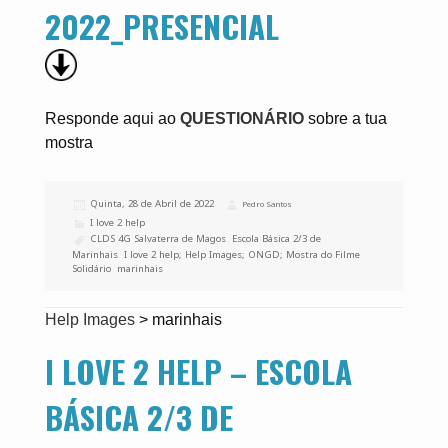
2022_PRESENCIAL
Responde aqui ao
QUESTIONÁRIO
sobre a tua
mostra
Publicado
Quinta, 28 de Abril de 2022
Autor
Pedro Santos
a
Categorias
I love 2 help
Etiquetas
CLDS 4G Salvaterra de Magos
,
Escola Básica 2/3 de
Marinhais
,
I love 2 help; Help Images; ONGD; Mostra do Filme
Solidário
,
marinhais
Help Images
>
marinhais
I LOVE 2 HELP – ESCOLA
BÁSICA 2/3 DE