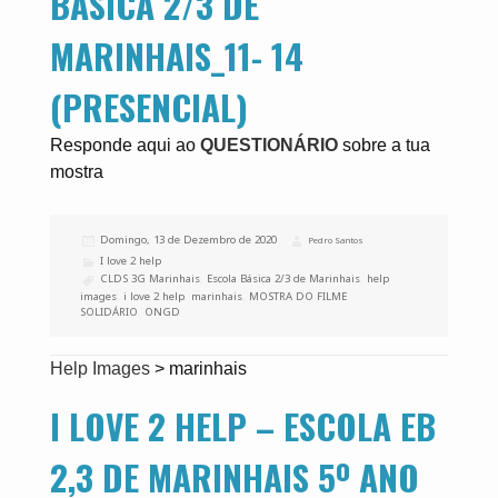
BÁSICA 2/3 DE
MARINHAIS_11- 14
(PRESENCIAL)
Responde aqui ao
QUESTIONÁRIO
sobre a tua
mostra
Publicado
Domingo, 13 de Dezembro de 2020
Autor
Pedro Santos
a
Categorias
I love 2 help
Etiquetas
CLDS 3G Marinhais
,
Escola Básica 2/3 de Marinhais
,
help
images
,
i love 2 help
,
marinhais
,
MOSTRA DO FILME
SOLIDÁRIO
,
ONGD
Help Images
>
marinhais
I LOVE 2 HELP – ESCOLA EB
2,3 DE MARINHAIS 5º ANO