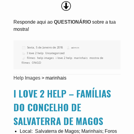
Responde aqui ao
QUESTIONÁRIO
sobre a tua
mostra!
Publicado
Sexta, 5 de Janeiro de 2018
Autor
admin
a
Categorias
I love 2 help
,
Uncategorized
Etiquetas
filmes
,
help images
,
i love 2 help
,
marinhais
,
mostra de
filmes
,
ONGD
Help Images
>
marinhais
I LOVE 2 HELP – FAMÍLIAS
DO CONCELHO DE
SALVATERRA DE MAGOS
Local: Salvaterra de Magos; Marinhais; Foros