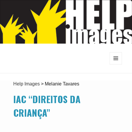
MENU
E
WIDGETS
Help Images
>
Melanie Tavares
IAC “DIREITOS DA
CRIANÇA”