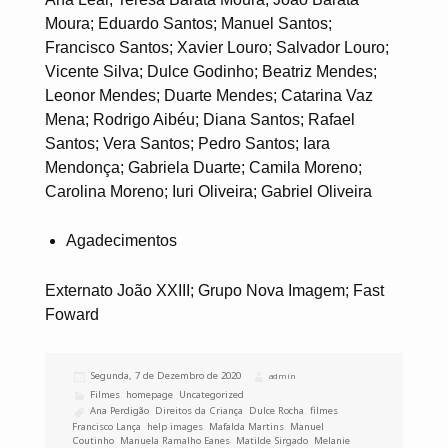
Moura; Eduardo Santos; Manuel Santos;
Francisco Santos; Xavier Louro; Salvador Louro;
Vicente Silva; Dulce Godinho; Beatriz Mendes;
Leonor Mendes; Duarte Mendes; Catarina Vaz
Mena; Rodrigo Aibéu; Diana Santos; Rafael
Santos; Vera Santos; Pedro Santos; Iara
Mendonça; Gabriela Duarte; Camila Moreno;
Carolina Moreno; Iuri Oliveira; Gabriel Oliveira
Agadecimentos
Externato João XXIII; Grupo Nova Imagem; Fast
Foward
Publicado
Segunda, 7 de Dezembro de 2020
Autor
admin
a
Categorias
Filmes
,
homepage
,
Uncategorized
Etiquetas
Ana Perdigão
,
Direitos da Criança
,
Dulce Rocha
,
filmes
,
Francisco Lança
,
help images
,
Mafalda Martins
,
Manuel
Coutinho
,
Manuela Ramalho Eanes
,
Matilde Sirgado
,
Melanie