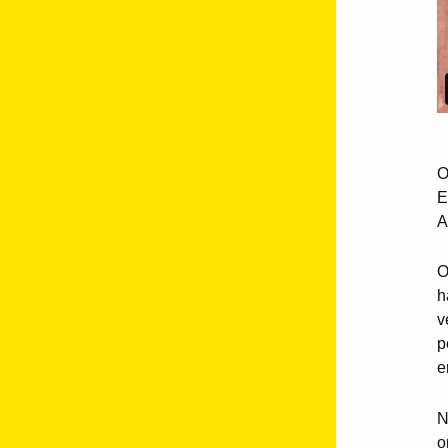
O
E
A
O
h
v
p
e
N
o