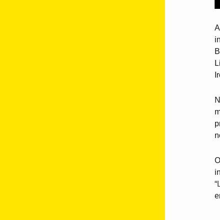
A
i
B
L
I
N
m
p
n
O
i
“
e