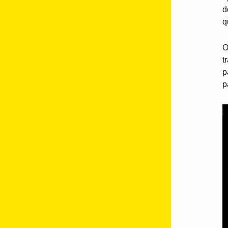
d
q
t
p
p