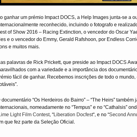
o ganhar um prémio Impact DOCS, a Help Images junta-se a out
nternacionalmente reconhecido, incluindo o fotografo e realiza
est of Show 2016 – Racing Extinction, o vencedor do Oscar Ya
ies e o vencedor do Emmy, Gerald Rafshoon, por Endless Corr
rons e muitos mais.
as palavras de Rick Prickett, que preside ao Impact DOCS Awa
aravilhados com a variedade e a importância dos documentár
rémio fácil de ganhar. Recebemos inscrições de todo o mundo, 
otáveis”.
 documentário “Os Herdeiros do Bairro” – “The Heirs” também já 
nternacionais, nomeadamente no “Tempus” e no “Cathalsis” onde 
Lime Light Film Contest
, “
Liberation Docfest
“, e no “
Second Annua
m que fez parte da Seleção Oficial.