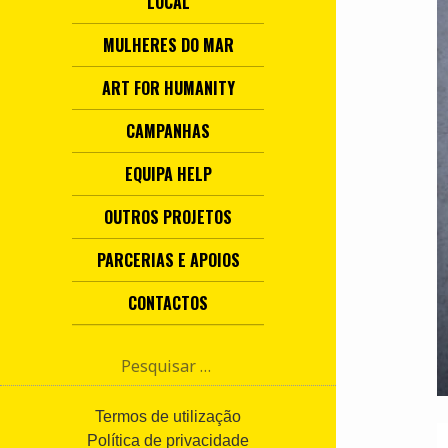
LOCAL
MULHERES DO MAR
ART FOR HUMANITY
CAMPANHAS
EQUIPA HELP
OUTROS PROJETOS
PARCERIAS E APOIOS
CONTACTOS
P
e
s
q
Termos de utilização
u
Política de privacidade