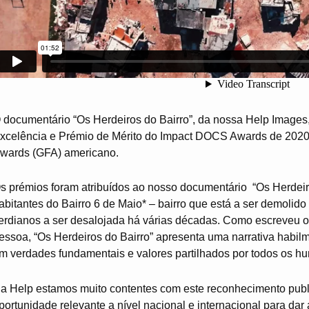
 documentário “Os Herdeiros do Bairro”, da nossa Help Images,
xcelência e Prémio de Mérito do Impact DOCS Awards de 2020,
wards (GFA) americano.
s prémios foram atribuídos ao nosso documentário “Os Herdeiro
abitantes do Bairro 6 de Maio* – bairro que está a ser demoli
erdianos a ser desalojada há várias décadas. Como escreveu o 
essoa, “Os Herdeiros do Bairro” apresenta uma narrativa habil
m verdades fundamentais e valores partilhados por todos os h
a Help estamos muito contentes com este reconhecimento publ
portunidade relevante a nível nacional e internacional para da