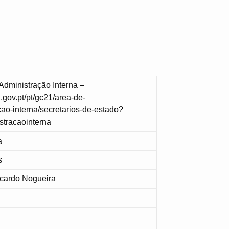
 Administração Interna –
.gov.pt/pt/gc21/area-de-
ao-interna/secretarios-de-estado?
stracaointerna
a
s
icardo Nogueira