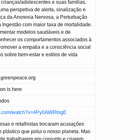
 crianças/adolescentes e suas famílias,
uma perspetiva de alerta, sinalização e
rca da Anorexia Nervosa, a Perturbação
 Ingestão com maior taxa de mortalidade.
fomentar modelos saudáveis e de
 conhecer os comportamentos associados à
omover a empatia e a consciência social
ão sobre bem-estar e estilos de vida
greenpeace.org
on is here
ndos
be.com/watch?v=4Py0AWRtngE
esas e retalhistas trocaram acusações
o plástico que polui o nosso planeta. Mas
de trabalharem em conjunto e criarem