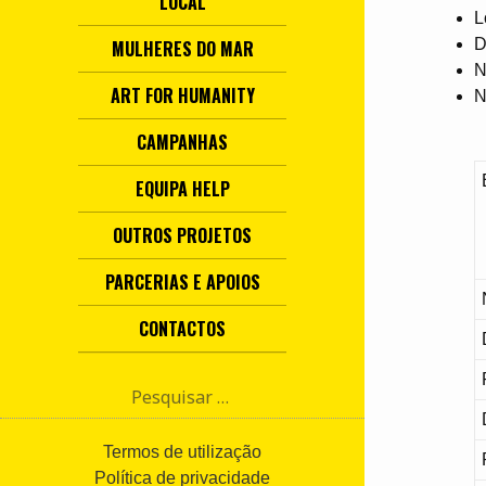
LOCAL
L
D
MULHERES DO MAR
N
ART FOR HUMANITY
N
CAMPANHAS
EQUIPA HELP
OUTROS PROJETOS
PARCERIAS E APOIOS
CONTACTOS
P
e
s
q
Termos de utilização
u
Política de privacidade