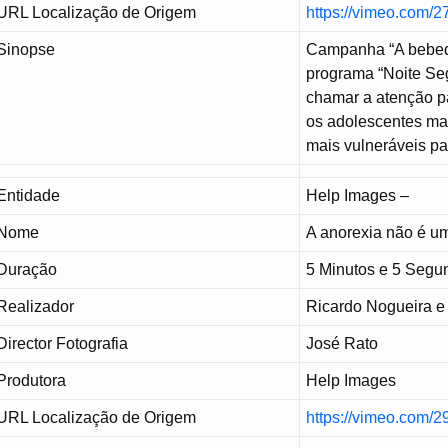
URL Localização de Origem
https://vimeo.com/
Sinopse
Campanha “A bebede
programa “Noite Seg
chamar a atenção pa
os adolescentes mai
mais vulneráveis pa
Entidade
Help Images –
Nome
A anorexia não é u
Duração
5 Minutos e 5 Segu
Realizador
Ricardo Nogueira e
Director Fotografia
José Rato
Produtora
Help Images
URL Localização de Origem
https://vimeo.com/