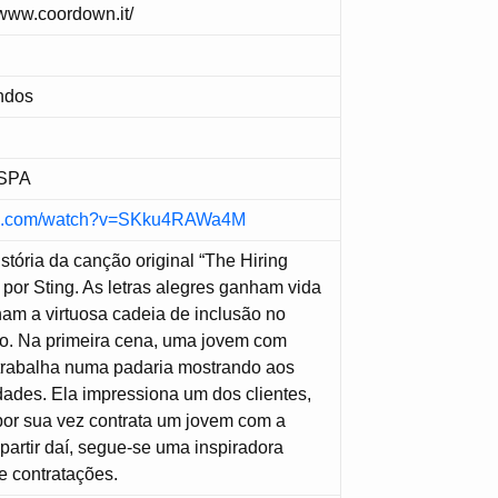
/www.coordown.it/
ndos
 SPA
ube.com/watch?v=SKku4RAWa4M
istória da canção original “The Hiring
 por Sting. As letras alegres ganham vida
am a virtuosa cadeia de inclusão no
ho. Na primeira cena, uma jovem com
rabalha numa padaria mostrando aos
idades. Ela impressiona um dos clientes,
or sua vez contrata um jovem com a
artir daí, segue-se uma inspiradora
e contratações.