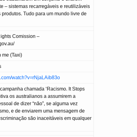
e – sistemas recarregáveis e reutilizáveis
 produtos. Tudo para um mundo livre de
ights Comission –
gov.au/
h me (Taxi)
s
e.com/watch?v=rNjaLAib83o
a campanha chamada ‘Racismo. It Stops
ntiva os australianos a assumirem a
ssoal de dizer “não”, se alguma vez
ismo, e de enviarem uma mensagem de
iscriminação são inaceitáveis em qualquer