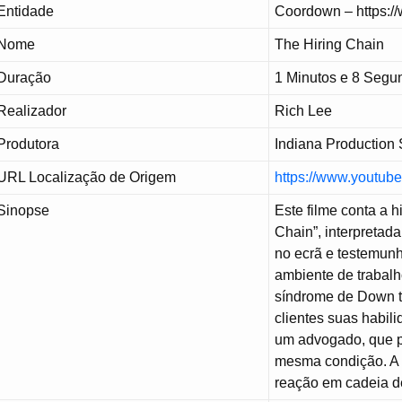
Entidade
Coordown – https:/
Nome
The Hiring Chain
Duração
1 Minutos e 8 Segu
Realizador
Rich Lee
Produtora
Indiana Production
URL Localização de Origem
https://www.yout
Sinopse
Este filme conta a h
Chain”, interpretada
no ecrã e testemunh
ambiente de trabal
síndrome de Down t
clientes suas habil
um advogado, que p
mesma condição. A p
reação em cadeia d