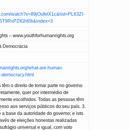
e.com/watch?v=89jOufetX1c&list=PL63ZI-
T9RxPZtGh69i&index=3
ghts – www.youthforhumanrights.org
o à Democracia
humanrights.org/what-are-human-
to-democracy.html
 têm o direito de tomar parte no governo
iretamente, quer por intermédio de
emente escolhidos. Todas as pessoas têm
cesso aos serviços públicos do seu país. 3.
 a base da autoridade do governo; e isto
ravés de eleições honestas realizadas
sufrágio universal e igual, com voto