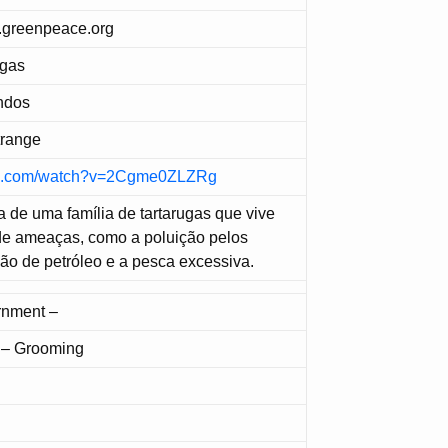
greenpeace.org
ugas
ndos
trange
ube.com/watch?v=2Cgme0ZLZRg
a de uma família de tartarugas que vive
e ameaças, como a poluição pelos
ção de petróleo e a pesca excessiva.
nment –
e – Grooming