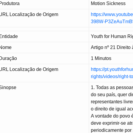
Produtora
Motion Sickness
URL Localização de Origem
https://www.youtub
398W-P3ZeAuTmB5
Entidade
Youth for Human Ri
Nome
Artigo nº 21 Direit
Duração
1 Minutos
URL Localização de Origem
https://pt.youthfor
rights/videos/right-
Sinopse
1. Todas as pessoas
do seu país, quer d
representantes livr
o direito de igual a
A vontade do povo é
deve exprimir-se at
periodicamente por 