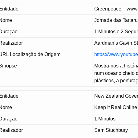
Entidade
Greenpeace – www.
Nome
Jornada das Tartar
Duração
1 Minutos e 2 Segu
Realizador
Aardman’s Gavin S
URL Localização de Origem
https://www.yout
Sinopse
Mostra-nos a históri
num oceano cheio d
plásticos, a perfura
Entidade
New Zealand Gover
Nome
Keep It Real Onlin
Duração
1 Minutos
Realizador
Sam Stuchbury