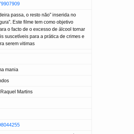
279907909
ira passa, o resto não” inserida no
ura”. Este filme tem como objetivo
ra o facto de o excesso de álcool tornar
s suscetíveis para a prática de crimes e
ra serem vitimas
ma mania
ndos
 Raquel Martins
298044255