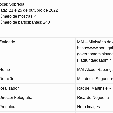
ocal: Sobreda
ata: 21 e 25 de outubro de 2022
úmero de mostras: 4
úmero de participantes: 240
Entidade
MAI – Ministério da
https://www.portugal
governo/administrac
i=adjuntaedaadmini
Nome
MAI Alcool Raparig
Duração
Minutos e Segundo
Realizador
Raquel Martins e R
Director Fotografia
Ricardo Nogueira
Produtora
Help Images