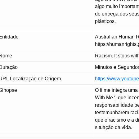
algo muito important
de entrega dos seus
plásticos.
Entidade
Australian Human R
https://humanrights.
Nome
Racism. It stops wit
Duração
Minutos e Segundo
URL Localização de Origem
https://www.youtub
Sinopse
O filme integra um
With Me ‘, que ince
responsabilidade pe
testemunharem rac
que o racismo e a d
situação da vida.