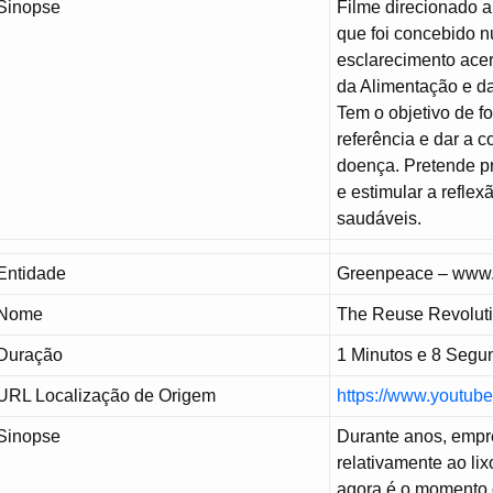
Sinopse
Filme direcionado a
que foi concebido n
esclarecimento ace
da Alimentação e da
Tem o objetivo de 
referência e dar a
doença. Pretende pr
e estimular a reflex
saudáveis.
Entidade
Greenpeace – www.
Nome
The Reuse Revoluti
Duração
1 Minutos e 8 Segu
URL Localização de Origem
https://www.youtu
Sinopse
Durante anos, empr
relativamente ao lix
agora é o momento 