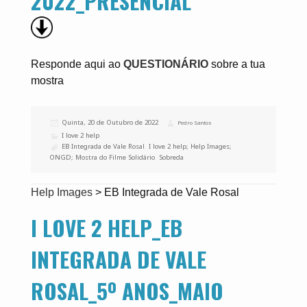
2022_PRESENCIAL
Responde aqui ao
QUESTIONÁRIO
sobre a tua
mostra
Publicado
Quinta, 20 de Outubro de 2022
Autor
Pedro Santos
a
Categorias
I love 2 help
Etiquetas
EB Integrada de Vale Rosal
,
I love 2 help; Help Images;
ONGD; Mostra do Filme Solidário
,
Sobreda
Help Images
>
EB Integrada de Vale Rosal
I LOVE 2 HELP_EB
INTEGRADA DE VALE
ROSAL_5º ANOS_MAIO