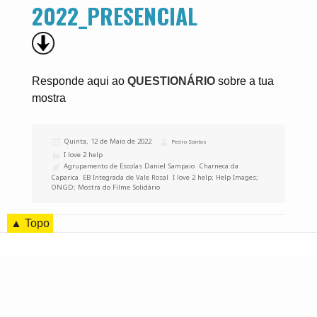
2022_PRESENCIAL
Responde aqui ao
QUESTIONÁRIO
sobre a tua
mostra
Publicado
Quinta, 12 de Maio de 2022
Autor
Pedro Santos
a
Categorias
I love 2 help
Etiquetas
Agrupamento de Escolas Daniel Sampaio
,
Charneca da
Caparica
,
EB Integrada de Vale Rosal
,
I love 2 help; Help Images;
ONGD; Mostra do Filme Solidário
▲ Topo