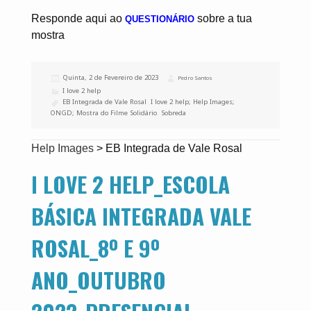
Responde aqui ao
sobre a tua
QUESTIONÁRIO
mostra
Publicado
Quinta, 2 de Fevereiro de 2023
Autor
Pedro Santos
a
Categorias
I love 2 help
Etiquetas
EB Integrada de Vale Rosal
,
I love 2 help; Help Images;
ONGD; Mostra do Filme Solidário
,
Sobreda
Help Images
>
EB Integrada de Vale Rosal
I LOVE 2 HELP_ESCOLA
BÁSICA INTEGRADA VALE
ROSAL_8º E 9º
ANO_OUTUBRO