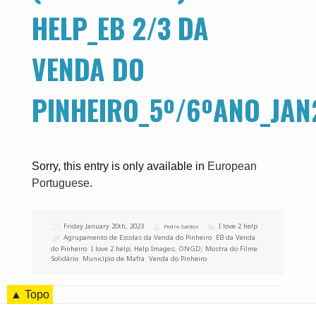
HELP_EB 2/3 DA
VENDA DO
PINHEIRO_5º/6ºANO_JAN
Sorry, this entry is only available in
European
Portuguese
.
Posted
Friday January 20th, 2023
Categories
I love 2 help
Author
Pedro Santos
on
Tags
Agrupamento de Escolas da Venda do Pinheiro
,
EB da Venda
do Pinheiro
,
I love 2 help; Help Images; ONGD; Mostra do Filme
Solidário
,
Município de Mafra
,
Venda do Pinheiro
▲ Topo