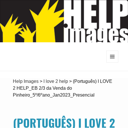
MENU
AND
WIDGETS
Help Images
>
I love 2 help
>
(Português) I LOVE
2 HELP_EB 2/3 da Venda do
Pinheiro_5º/6ºano_Jan2023_Presencial
(PORTUGUÊS) I LOVE 2