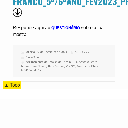
FRANCO_5º/6ºANO_FEV2023_P
Responde aqui ao
sobre a tua
QUESTIONÁRIO
mostra
Publicado
Quarta, 22 de Fevereiro de 2023
Autor
Pedro Santos
a
Categorias
I love 2 help
Etiquetas
Agrupamento de Escolas da Ericeira
,
EBS António Bento
Franco
,
I love 2 help; Help Images; ONGD; Mostra do Filme
Solidário
,
Mafra
▲ Topo