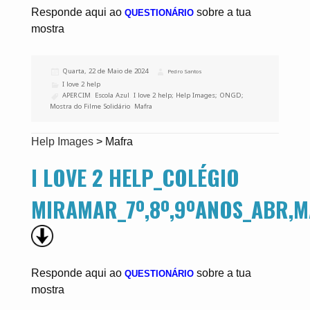
Responde aqui ao
sobre a tua
QUESTIONÁRIO
mostra
Publicado
Quarta, 22 de Maio de 2024
Autor
Pedro Santos
a
Categorias
I love 2 help
Etiquetas
APERCIM
,
Escola Azul
,
I love 2 help; Help Images; ONGD;
Mostra do Filme Solidário
,
Mafra
Help Images
>
Mafra
I LOVE 2 HELP_COLÉGIO
MIRAMAR_7º,8º,9ºANOS_ABR,M
Responde aqui ao
sobre a tua
QUESTIONÁRIO
mostra