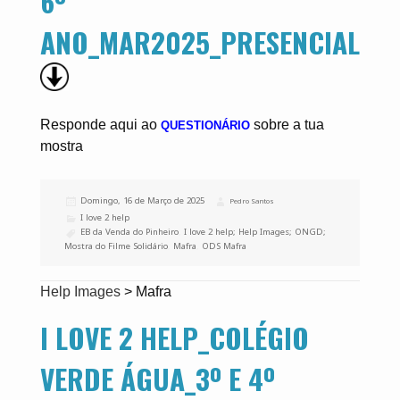
6º
ANO_MAR2025_PRESENCIAL
Responde aqui ao
sobre a tua
QUESTIONÁRIO
mostra
Publicado
Domingo, 16 de Março de 2025
Autor
Pedro Santos
a
Categorias
I love 2 help
Etiquetas
EB da Venda do Pinheiro
,
I love 2 help; Help Images; ONGD;
Mostra do Filme Solidário
,
Mafra
,
ODS Mafra
Help Images
>
Mafra
I LOVE 2 HELP_COLÉGIO
VERDE ÁGUA_3º E 4º