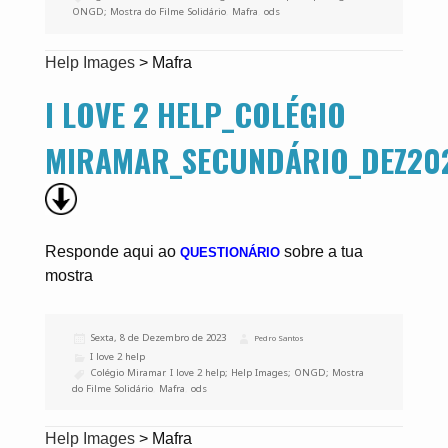
ONGD; Mostra do Filme Solidário
,
Mafra
,
ods
Help Images
>
Mafra
I LOVE 2 HELP_COLÉGIO
MIRAMAR_SECUNDÁRIO_DEZ202
Responde aqui ao
sobre a tua
QUESTIONÁRIO
mostra
Publicado
Sexta, 8 de Dezembro de 2023
Autor
Pedro Santos
a
Categorias
I love 2 help
Etiquetas
Colégio Miramar
,
I love 2 help; Help Images; ONGD; Mostra
do Filme Solidário
,
Mafra
,
ods
Help Images
>
Mafra