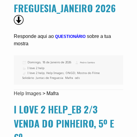
FREGUESIA_JANEIRO 2026
Responde aqui ao
sobre a tua
QUESTIONÁRIO
mostra
Publicado
Domingo, 18 de Janeiro de 2026
Autor
Pedro Santos
a
Categorias
I love 2 help
Etiquetas
I love 2 help; Help Images; ONGD; Mostra do Filme
Solidário
,
Juntas de Freguesia
,
Mafra
,
ods
Help Images
>
Mafra
I LOVE 2 HELP_EB 2/3
VENDA DO PINHEIRO, 5º E