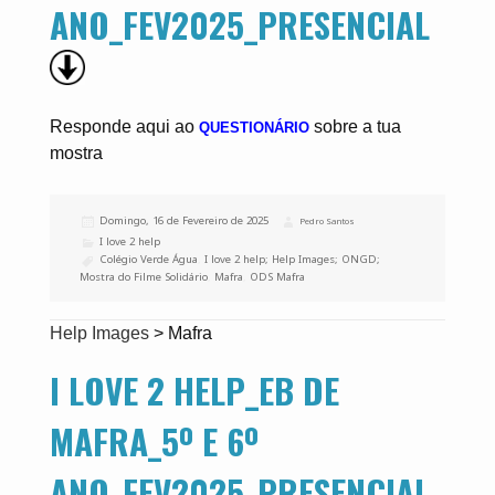
ANO_FEV2025_PRESENCIAL
Responde aqui ao
sobre a tua
QUESTIONÁRIO
mostra
Publicado
Domingo, 16 de Fevereiro de 2025
Autor
Pedro Santos
a
Categorias
I love 2 help
Etiquetas
Colégio Verde Água
,
I love 2 help; Help Images; ONGD;
Mostra do Filme Solidário
,
Mafra
,
ODS Mafra
Help Images
>
Mafra
I LOVE 2 HELP_EB DE
MAFRA_5º E 6º
ANO_FEV2025_PRESENCIAL