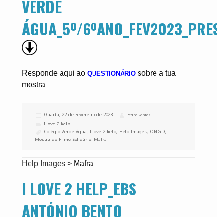
VERDE
ÁGUA_5º/6ºANO_FEV2023_PRE
Responde aqui ao
sobre a tua
QUESTIONÁRIO
mostra
Publicado
Quarta, 22 de Fevereiro de 2023
Autor
Pedro Santos
a
Categorias
I love 2 help
Etiquetas
Colégio Verde Água
,
I love 2 help; Help Images; ONGD;
Mostra do Filme Solidário
,
Mafra
Help Images
>
Mafra
I LOVE 2 HELP_EBS
ANTÓNIO BENTO