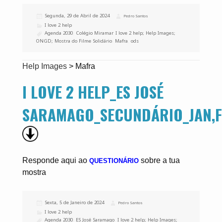
Publicado
Segunda, 29 de Abril de 2024
Autor
Pedro Santos
a
Categorias
I love 2 help
Etiquetas
Agenda 2030
,
Colégio Miramar
,
I love 2 help; Help Images;
ONGD; Mostra do Filme Solidário
,
Mafra
,
ods
Help Images
>
Mafra
I LOVE 2 HELP_ES JOSÉ
SARAMAGO_SECUNDÁRIO_JAN,F
Responde aqui ao
sobre a tua
QUESTIONÁRIO
mostra
Publicado
Sexta, 5 de Janeiro de 2024
Autor
Pedro Santos
a
Categorias
I love 2 help
Etiquetas
Agenda 2030
,
ES José Saramago
,
I love 2 help; Help Images;