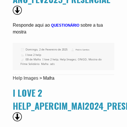
Responde aqui ao
sobre a tua
QUESTIONÁRIO
mostra
Publicado
Domingo, 2 de Fevereiro de 2025
Autor
Pedro Santos
a
Categorias
I love 2 help
Etiquetas
EB de Mafra
,
I love 2 help; Help Images; ONGD; Mostra do
Filme Solidário
,
Mafra
,
ods
Help Images
>
Mafra
I LOVE 2
HELP_APERCIM_MAI2024_PRES