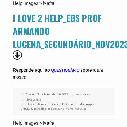
Help Images
>
Mafra
I LOVE 2 HELP_EBS PROF
ARMANDO
LUCENA_SECUNDÁRIO_NOV2023
Responde aqui ao
sobre a tua
QUESTIONÁRIO
mostra
Publicado
Quarta, 29 de Novembro de 2023
Autor
Pedro Santos
a
Categorias
I love 2 help
Etiquetas
EBS Prof. Armando Lucena
,
I love 2 help; Help Images;
ONGD; Mostra do Filme Solidário
,
Mafra
,
Malveira
Help Images
>
Mafra