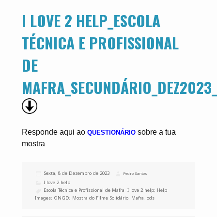
I LOVE 2 HELP_ESCOLA
TÉCNICA E PROFISSIONAL
DE
MAFRA_SECUNDÁRIO_DEZ2023_
Responde aqui ao
sobre a tua
QUESTIONÁRIO
mostra
Publicado
Sexta, 8 de Dezembro de 2023
Autor
Pedro Santos
a
Categorias
I love 2 help
Etiquetas
Escola Técnica e Profissional de Mafra
,
I love 2 help; Help
Images; ONGD; Mostra do Filme Solidário
,
Mafra
,
ods