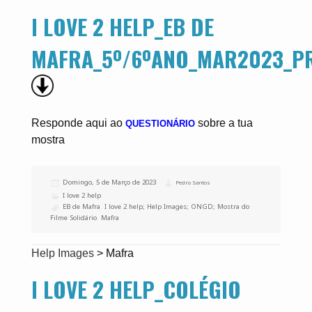
I LOVE 2 HELP_EB DE
MAFRA_5º/6ºANO_MAR2023_PR
Responde aqui ao
sobre a tua
QUESTIONÁRIO
mostra
Publicado
Domingo, 5 de Março de 2023
Autor
Pedro Santos
a
Categorias
I love 2 help
Etiquetas
EB de Mafra
,
I love 2 help; Help Images; ONGD; Mostra do
Filme Solidário
,
Mafra
Help Images
>
Mafra
I LOVE 2 HELP_COLÉGIO