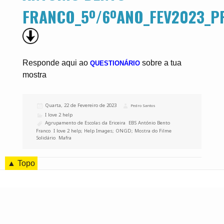
FRANCO_5º/6ºANO_FEV2023_P
Responde aqui ao
sobre a tua
QUESTIONÁRIO
mostra
Publicado
Quarta, 22 de Fevereiro de 2023
Autor
Pedro Santos
a
Categorias
I love 2 help
Etiquetas
Agrupamento de Escolas da Ericeira
,
EBS António Bento
Franco
,
I love 2 help; Help Images; ONGD; Mostra do Filme
Solidário
,
Mafra
▲ Topo