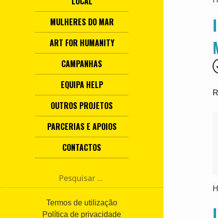
LOCAL
MULHERES DO MAR
ART FOR HUMANITY
CAMPANHAS
EQUIPA HELP
R
OUTROS PROJETOS
PARCERIAS E APOIOS
CONTACTOS
P
e
H
s
q
Termos de utilização
u
Política de privacidade