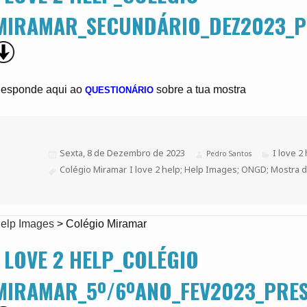
MIRAMAR_SECUNDÁRIO_DEZ2023_P
esponde aqui ao
sobre a tua mostra
QUESTIONÁRIO
Publicado
Sexta, 8 de Dezembro de 2023
Categoria
I love 2
Autor
Pedro Santos
a
Etiquetas
Colégio Miramar
,
I love 2 help; Help Images; ONGD; Mostra d
elp Images
>
Colégio Miramar
I LOVE 2 HELP_COLÉGIO
MIRAMAR_5º/6ºANO_FEV2023_PRES