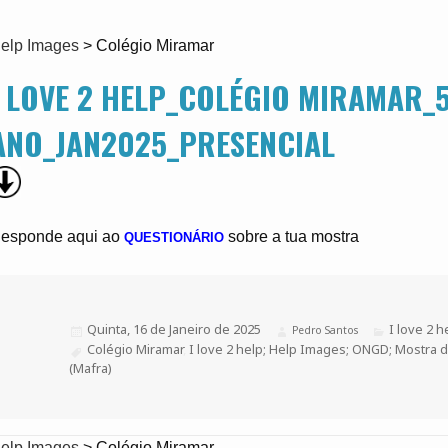
elp Images
>
Colégio Miramar
I LOVE 2 HELP_COLÉGIO MIRAMAR_5
ANO_JAN2025_PRESENCIAL
esponde aqui ao
sobre a tua mostra
QUESTIONÁRIO
Publicado
Quinta, 16 de Janeiro de 2025
Categorias
I love 2 h
Autor
Pedro Santos
a
Etiquetas
Colégio Miramar
,
I love 2 help; Help Images; ONGD; Mostra d
(Mafra)
elp Images
>
Colégio Miramar