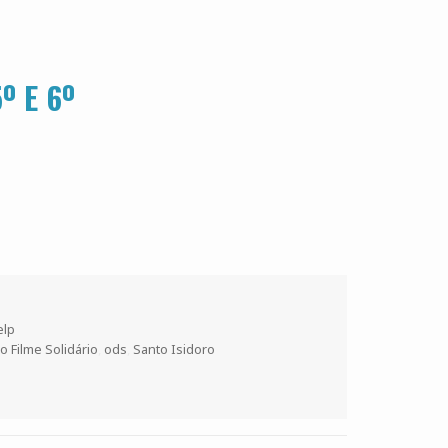
º E 6º
elp
o Filme Solidário
,
ods
,
Santo Isidoro