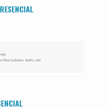
RESENCIAL
s
 help
o Filme Solidário
,
Mafra
,
ods
ENCIAL