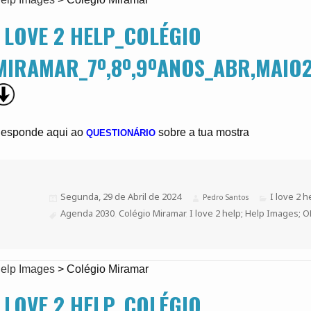
I LOVE 2 HELP_COLÉGIO
MIRAMAR_7º,8º,9ºANOS_ABR,MAIO
esponde aqui ao
sobre a tua mostra
QUESTIONÁRIO
Publicado
Segunda, 29 de Abril de 2024
Categorias
I love 2 h
Autor
Pedro Santos
a
Etiquetas
Agenda 2030
,
Colégio Miramar
,
I love 2 help; Help Images; 
elp Images
>
Colégio Miramar
I LOVE 2 HELP_COLÉGIO