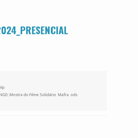
2024_PRESENCIAL
elp
ONGD; Mostra do Filme Solidário
,
Mafra
,
ods