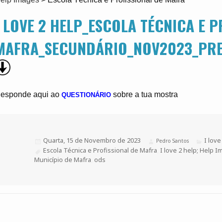
I LOVE 2 HELP_ESCOLA TÉCNICA E P
MAFRA_SECUNDÁRIO_NOV2023_PRE
esponde aqui ao
sobre a tua mostra
QUESTIONÁRIO
Publicado
Quarta, 15 de Novembro de 2023
Catego
I love
Autor
Pedro Santos
a
Etiquetas
Escola Técnica e Profissional de Mafra
,
I love 2 help; Help 
Município de Mafra
,
ods