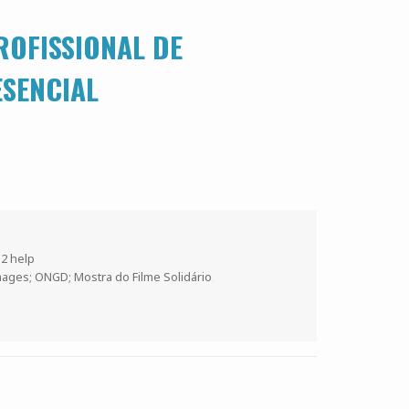
ROFISSIONAL DE
SENCIAL
rias
 2 help
Images; ONGD; Mostra do Filme Solidário
,