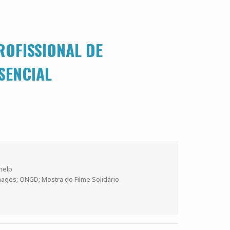
ROFISSIONAL DE
SENCIAL
s
 help
Images; ONGD; Mostra do Filme Solidário
,