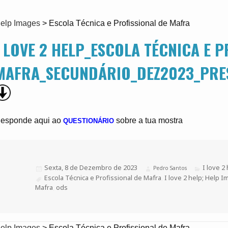
elp Images
>
Escola Técnica e Profissional de Mafra
I LOVE 2 HELP_ESCOLA TÉCNICA E P
MAFRA_SECUNDÁRIO_DEZ2023_PRE
esponde aqui ao
sobre a tua mostra
QUESTIONÁRIO
Publicado
Sexta, 8 de Dezembro de 2023
Categoria
I love 2
Autor
Pedro Santos
a
Etiquetas
Escola Técnica e Profissional de Mafra
,
I love 2 help; Help 
Mafra
,
ods
elp Images
>
Escola Técnica e Profissional de Mafra