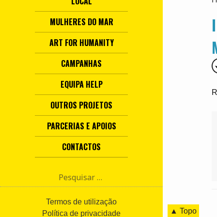
LOCAL
MULHERES DO MAR
ART FOR HUMANITY
CAMPANHAS
EQUIPA HELP
R
OUTROS PROJETOS
PARCERIAS E APOIOS
CONTACTOS
P
e
s
q
Termos de utilização
▲ Topo
u
Política de privacidade