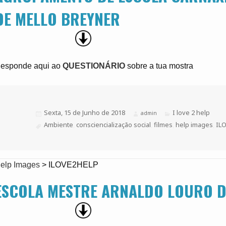
DE MELLO BREYNER
esponde aqui ao
QUESTIONÁRIO
sobre a tua mostra
Publicado
Sexta, 15 de Junho de 2018
Categorias
I love 2 help
Autor
admin
a
Etiquetas
Ambiente
,
consciencialização social
,
filmes
,
help images
,
IL
elp Images
>
ILOVE2HELP
ESCOLA MESTRE ARNALDO LOURO D