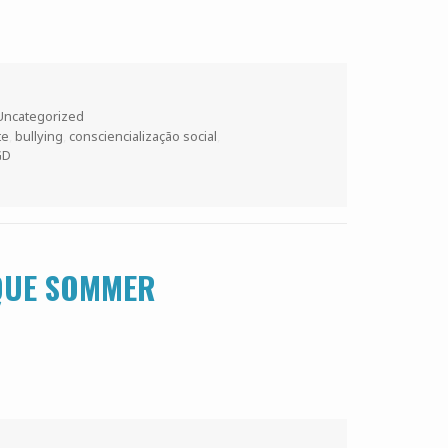
Uncategorized
te
,
bullying
,
consciencialização social
,
GD
QUE SOMMER