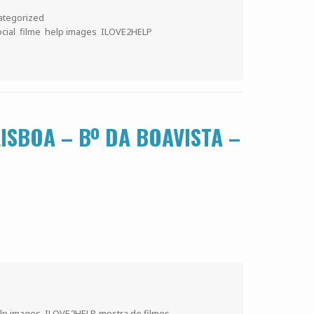
ategorized
cial
,
filme
,
help images
,
ILOVE2HELP
,
ISBOA – Bº DA BOAVISTA –
lp images
,
ILOVE2HELP
,
mostra de filmes
,