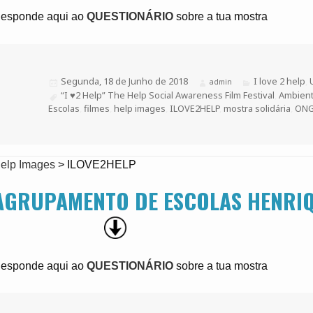
esponde aqui ao
QUESTIONÁRIO
sobre a tua mostra
Publicado
Segunda, 18 de Junho de 2018
Categorias
I love 2 help
,
Autor
admin
a
Etiquetas
“I ♥2 Help” The Help Social Awareness Film Festival
,
Ambien
Escolas
,
filmes
,
help images
,
ILOVE2HELP
,
mostra solidária
,
ON
elp Images
>
ILOVE2HELP
AGRUPAMENTO DE ESCOLAS HENRI
esponde aqui ao
QUESTIONÁRIO
sobre a tua mostra