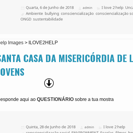
Publicado
Quarta, 6 de Junho de 2018
Categorias
I love 2 help
,
Unc
Autor
admin
a
Etiquetas
Ambiente
,
bullying
,
consciencialização
,
consciencialização so
ONGD
,
sustentabilidade
elp Images
>
ILOVE2HELP
SANTA CASA DA MISERICÓRDIA DE L
JOVENS
esponde aqui ao
QUESTIONÁRIO
sobre a tua mostra
Publicado
Quinta, 28 de Junho de 2018
Categorias
I love 2 help
Autor
admin
a
Etiquetas
consciencialização social
,
ENVIRONMENT
,
Escolas
,
filmes
,
he