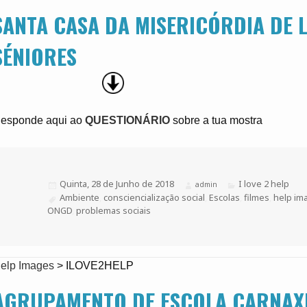
SANTA CASA DA MISERICÓRDIA DE L
SÉNIORES
esponde aqui ao
QUESTIONÁRIO
sobre a tua mostra
Publicado
Quinta, 28 de Junho de 2018
Categorias
I love 2 help
Autor
admin
a
Etiquetas
Ambiente
,
consciencialização social
,
Escolas
,
filmes
,
help im
ONGD
,
problemas sociais
elp Images
>
ILOVE2HELP
AGRUPAMENTO DE ESCOLA CARNAXI