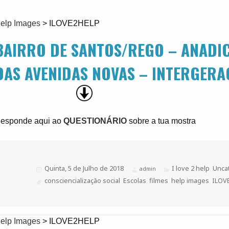
elp Images
>
ILOVE2HELP
BAIRRO DE SANTOS/REGO – ANADIC
DAS AVENIDAS NOVAS – INTERGERA
esponde aqui ao
QUESTIONÁRIO
sobre a tua mostra
Publicado
Quinta, 5 de Julho de 2018
Categorias
I love 2 help
,
Unca
Autor
admin
a
Etiquetas
consciencialização social
,
Escolas
,
filmes
,
help images
,
ILOV
elp Images
>
ILOVE2HELP