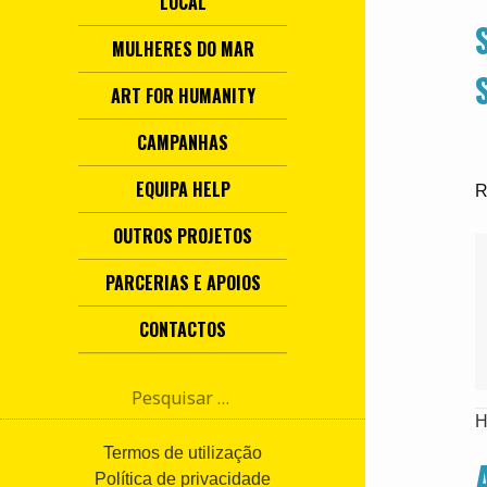
LOCAL
MULHERES DO MAR
ART FOR HUMANITY
CAMPANHAS
EQUIPA HELP
R
OUTROS PROJETOS
PARCERIAS E APOIOS
CONTACTOS
P
e
H
s
q
Termos de utilização
u
Política de privacidade