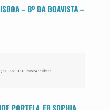
ISBOA – Bº DA BOAVISTA –
ages
,
ILOVE2HELP
,
mostra de filmes
,
DE PORTELA_EB SOPHIA