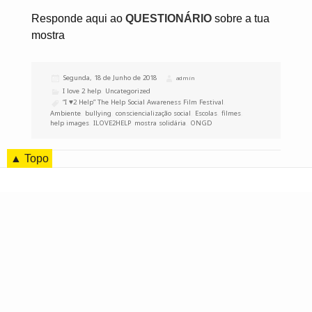
Responde aqui ao
QUESTIONÁRIO
sobre a tua
mostra
Publicado
Segunda, 18 de Junho de 2018
Autor
admin
a
Categorias
I love 2 help
,
Uncategorized
Etiquetas
“I ♥2 Help” The Help Social Awareness Film Festival
,
Ambiente
,
bullying
,
consciencialização social
,
Escolas
,
filmes
,
help images
,
ILOVE2HELP
,
mostra solidária
,
ONGD
▲ Topo