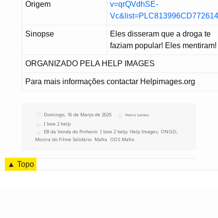
Origem
v=qrQVdhSE-
Vc&list=PLC813996CD77261
Sinopse
Eles disseram que a droga te
faziam popular! Eles mentiram!
ORGANIZADO PELA HELP IMAGES
Para mais informações contactar Helpimages.org
Publicado
Domingo, 16 de Março de 2025
Autor
Pedro Santos
a
Categorias
I love 2 help
Etiquetas
EB da Venda do Pinheiro
,
I love 2 help; Help Images; ONGD;
Mostra do Filme Solidário
,
Mafra
,
ODS Mafra
▲ Topo