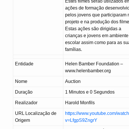
Estes filmes serão utilizados e
ações de formação desenvolvi
pelos jovens que participaram 
projeto e na produção dos filme
Estas ações são dirigidas a
crianças e jovens em ambiente
escolar assim como para as su
famílias.
Entidade
Helen Bamber Foundation –
www.helenbamber.org
Nome
Auction
Duração
1 Minutos e 0 Segundos
Realizador
Harold Monfils
URL Localização de
https://www.youtube.com/watc
Origem
v=LfgpS9ZngrY