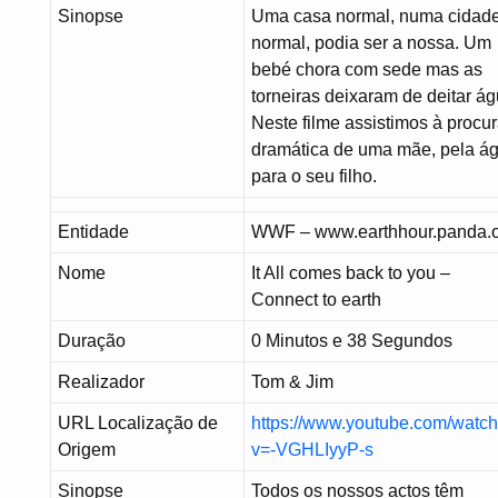
Sinopse
Uma casa normal, numa cidad
normal, podia ser a nossa. Um
bebé chora com sede mas as
torneiras deixaram de deitar ág
Neste filme assistimos à procu
dramática de uma mãe, pela á
para o seu filho.
Entidade
WWF – www.earthhour.panda.
Nome
It All comes back to you –
Connect to earth
Duração
0 Minutos e 38 Segundos
Realizador
Tom & Jim
URL Localização de
https://www.youtube.com/watc
Origem
v=-VGHLIyyP-s
Sinopse
Todos os nossos actos têm