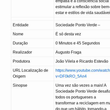
empatia e a consciência social
estimular a reflexão sobre bem
estar e estilos de vida saudávei
Entidade
Sociedade Ponto Verde –
Nome
É só desta vez
Duração
0 Minutos e 45 Segundos
Realizador
Augusto Fraga
Produtora
João Vilela e Ricardo Estevão
URL Localização de
https://www.youtube.com/watc
Origem
v=DF0kRO_5An4
Sinopse
Uma vez são vezes a mais! A
Sociedade Ponto Verde desafi
todos os portugueses a
transformar a reciclagem em m
do que um hábito, tornando-a