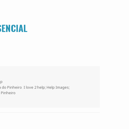
SENCIAL
lp
 do Pinheiro
,
I love 2 help; Help Images;
 Pinheiro