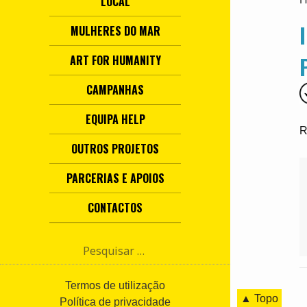
LOCAL
MULHERES DO MAR
ART FOR HUMANITY
CAMPANHAS
EQUIPA HELP
R
OUTROS PROJETOS
PARCERIAS E APOIOS
CONTACTOS
P
e
s
q
Termos de utilização
▲ Topo
u
Política de privacidade