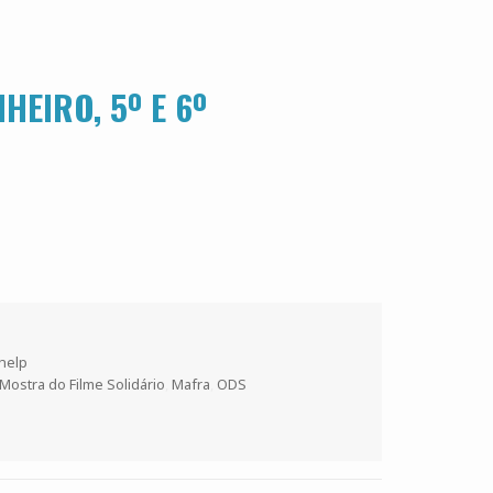
HEIRO, 5º E 6º
s
 help
Mostra do Filme Solidário
,
Mafra
,
ODS