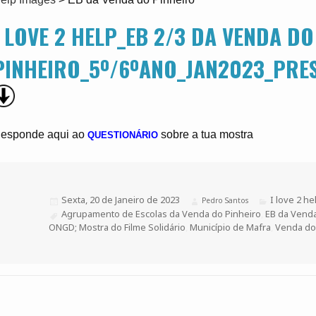
I LOVE 2 HELP_EB 2/3 DA VENDA DO
PINHEIRO_5º/6ºANO_JAN2023_PRE
esponde aqui ao
sobre a tua mostra
QUESTIONÁRIO
Publicado
Sexta, 20 de Janeiro de 2023
Categorias
I love 2 he
Autor
Pedro Santos
a
Etiquetas
Agrupamento de Escolas da Venda do Pinheiro
,
EB da Venda
ONGD; Mostra do Filme Solidário
,
Município de Mafra
,
Venda do