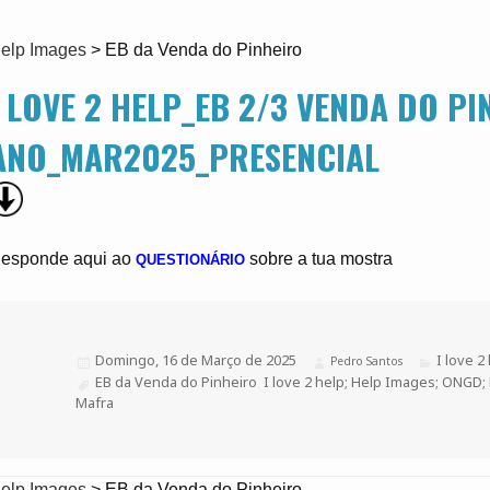
elp Images
>
EB da Venda do Pinheiro
I LOVE 2 HELP_EB 2/3 VENDA DO PIN
ANO_MAR2025_PRESENCIAL
esponde aqui ao
sobre a tua mostra
QUESTIONÁRIO
Publicado
Domingo, 16 de Março de 2025
Categoria
I love 2
Autor
Pedro Santos
a
Etiquetas
EB da Venda do Pinheiro
,
I love 2 help; Help Images; ONGD; 
Mafra
elp Images
>
EB da Venda do Pinheiro