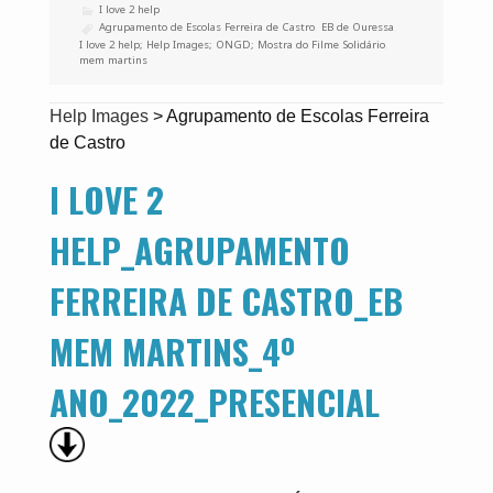
Categorias
I love 2 help
Etiquetas
Agrupamento de Escolas Ferreira de Castro
,
EB de Ouressa
,
I love 2 help; Help Images; ONGD; Mostra do Filme Solidário
,
mem martins
Help Images
>
Agrupamento de Escolas Ferreira
de Castro
I LOVE 2
HELP_AGRUPAMENTO
FERREIRA DE CASTRO_EB
MEM MARTINS_4º
ANO_2022_PRESENCIAL