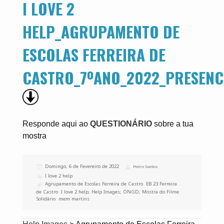
I LOVE 2
HELP_AGRUPAMENTO DE
ESCOLAS FERREIRA DE
CASTRO_7ºANO_2022_PRESENC
Responde aqui ao
QUESTIONÁRIO
sobre a tua
mostra
Publicado
Domingo, 6 de Fevereiro de 2022
Autor
Pedro Santos
a
Categorias
I love 2 help
Etiquetas
Agrupamento de Escolas Ferreira de Castro
,
EB 23 Ferreira
de Castro
,
I love 2 help; Help Images; ONGD; Mostra do Filme
Solidário
,
mem martins