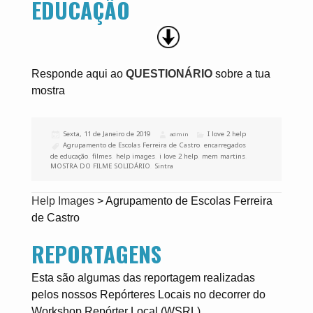
EDUCAÇÃO
Responde aqui ao
QUESTIONÁRIO
sobre a tua
mostra
Publicado
Sexta, 11 de Janeiro de 2019
Categorias
I love 2 help
Autor
admin
a
Etiquetas
Agrupamento de Escolas Ferreira de Castro
,
encarregados
de educação
,
filmes
,
help images
,
i love 2 help
,
mem martins
,
MOSTRA DO FILME SOLIDÁRIO
,
Sintra
Help Images
>
Agrupamento de Escolas Ferreira
de Castro
REPORTAGENS
Esta são algumas das reportagem realizadas
pelos nossos Repórteres Locais no decorrer do
Workshop Repórter Local (WSRL).