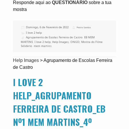
Responde aqui ao
QUESTIONÁRIO
sobre a tua
mostra
Publicado
Domingo, 6 de Fevereiro de 2022
Autor
Pedro Santos
a
Categorias
I love 2 help
Etiquetas
Agrupamento de Escolas Ferreira de Castro
,
EB MEM
MARTINS
,
I love 2 help; Help Images; ONGD; Mostra do Filme
Solidário
,
mem martins
Help Images
>
Agrupamento de Escolas Ferreira
de Castro
I LOVE 2
HELP_AGRUPAMENTO
FERREIRA DE CASTRO_EB
Nº1 MEM MARTINS_4º