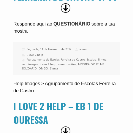
Responde aqui ao
QUESTIONÁRIO
sobre a tua
mostra
Publicado
Segunda, 11 de Fevereiro de 2019
Autor
admin
a
Categorias
I love 2 help
Etiquetas
Agrupamento de Escolas Ferreira de Castro
,
Escolas
,
filmes
,
help images
,
i love 2 help
,
mem martins
,
MOSTRA DO FILME
SOLIDÁRIO
,
ONGD
,
Sintra
Help Images
>
Agrupamento de Escolas Ferreira
de Castro
I LOVE 2 HELP – EB 1 DE
OURESSA