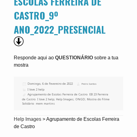
ESCOLAS FERREIRA DE
CASTRO_9º
ANO_2022_PRESENCIAL
Responde aqui ao
QUESTIONÁRIO
sobre a tua
mostra
Publicado
Domingo, 6 de Fevereiro de 2022
Autor
Pedro Santos
a
Categorias
I love 2 help
Etiquetas
Agrupamento de Escolas Ferreira de Castro
,
EB 23 Ferreira
de Castro
,
I love 2 help; Help Images; ONGD; Mostra do Filme
Solidário
,
mem martins
Help Images
>
Agrupamento de Escolas Ferreira
de Castro