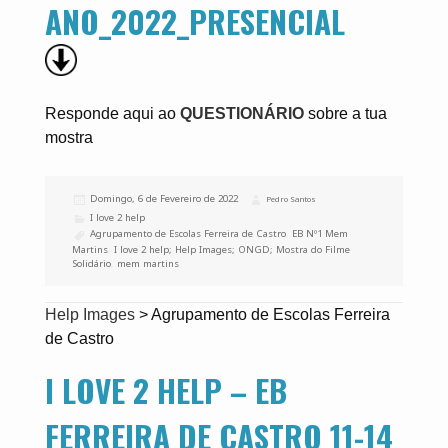
ANO_2022_PRESENCIAL
Responde aqui ao
QUESTIONÁRIO
sobre a tua
mostra
Publicado
Domingo, 6 de Fevereiro de 2022
Autor
Pedro Santos
a
Categorias
I love 2 help
Etiquetas
Agrupamento de Escolas Ferreira de Castro
,
EB Nº1 Mem
Martins
,
I love 2 help; Help Images; ONGD; Mostra do Filme
Solidário
,
mem martins
Help Images
>
Agrupamento de Escolas Ferreira
de Castro
I LOVE 2 HELP – EB
FERREIRA DE CASTRO 11-14