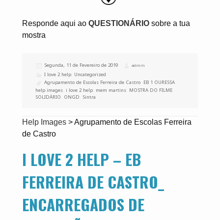
Responde aqui ao
QUESTIONÁRIO
sobre a tua
mostra
Publicado
Segunda, 11 de Fevereiro de 2019
Autor
admin
a
Categorias
I love 2 help
,
Uncategorized
Etiquetas
Agrupamento de Escolas Ferreira de Castro
,
EB 1 OURESSA
,
help images
,
i love 2 help
,
mem martins
,
MOSTRA DO FILME
SOLIDÁRIO
,
ONGD
,
Sintra
Help Images
>
Agrupamento de Escolas Ferreira
de Castro
I LOVE 2 HELP – EB
FERREIRA DE CASTRO_
ENCARREGADOS DE