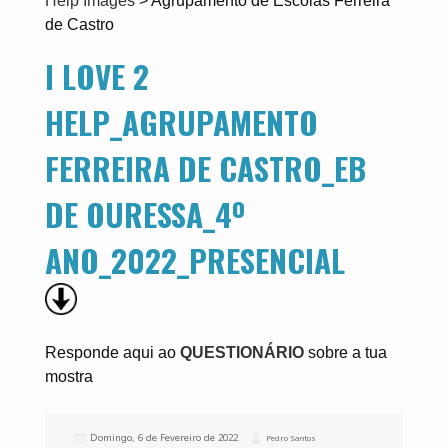
Help Images
>
Agrupamento de Escolas Ferreira
de Castro
I LOVE 2
HELP_AGRUPAMENTO
FERREIRA DE CASTRO_EB
DE OURESSA_4º
ANO_2022_PRESENCIAL
Responde aqui ao
QUESTIONÁRIO
sobre a tua
mostra
Publicado
Domingo, 6 de Fevereiro de 2022
Autor
Pedro Santos
a