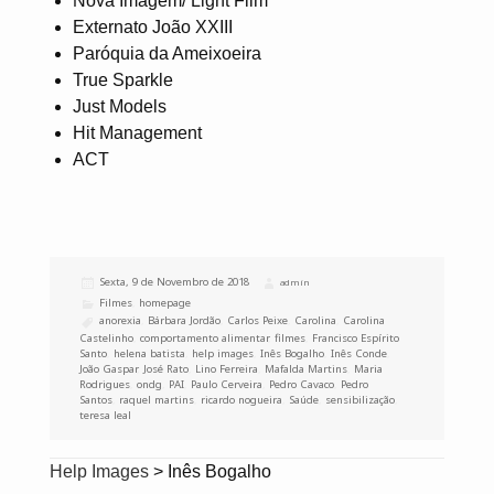
Nova Imagem/ Light Film
Externato João XXIII
Paróquia da Ameixoeira
True Sparkle
Just Models
Hit Management
ACT
Publicado
Sexta, 9 de Novembro de 2018
Autor
admin
a
Categorias
Filmes
,
homepage
Etiquetas
anorexia
,
Bárbara Jordão
,
Carlos Peixe
,
Carolina
,
Carolina
Castelinho
,
comportamento alimentar
,
filmes
,
Francisco Espírito
Santo
,
helena batista
,
help images
,
Inês Bogalho
,
Inês Conde
,
João Gaspar
,
José Rato
,
Lino Ferreira
,
Mafalda Martins
,
Maria
Rodrigues
,
ondg
,
PAI
,
Paulo Cerveira
,
Pedro Cavaco
,
Pedro
Santos
,
raquel martins
,
ricardo nogueira
,
Saúde
,
sensibilização
,
teresa leal
Help Images
>
Inês Bogalho