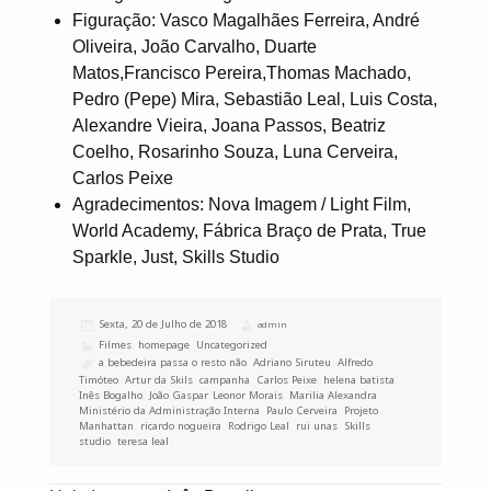
Figuração: Vasco Magalhães Ferreira, André
Oliveira, João Carvalho, Duarte
Matos,Francisco Pereira,Thomas Machado,
Pedro (Pepe) Mira, Sebastião Leal, Luis Costa,
Alexandre Vieira, Joana Passos, Beatriz
Coelho, Rosarinho Souza, Luna Cerveira,
Carlos Peixe
Agradecimentos: Nova Imagem / Light Film,
World Academy, Fábrica Braço de Prata, True
Sparkle, Just, Skills Studio
Publicado
Sexta, 20 de Julho de 2018
Autor
admin
a
Categorias
Filmes
,
homepage
,
Uncategorized
Etiquetas
a bebedeira passa o resto não
,
Adriano Siruteu
,
Alfredo
Timóteo
,
Artur da Skils
,
campanha
,
Carlos Peixe
,
helena batista
,
Inês Bogalho
,
João Gaspar
,
Leonor Morais
,
Marilia Alexandra
,
Ministério da Administração Interna
,
Paulo Cerveira
,
Projeto
Manhattan
,
ricardo nogueira
,
Rodrigo Leal
,
rui unas
,
Skills
studio
,
teresa leal