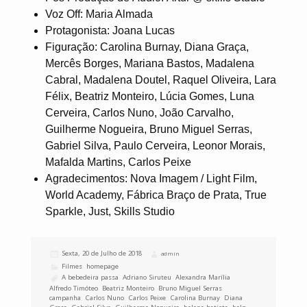
Voz Off: Maria Almada
Protagonista: Joana Lucas
Figuração: Carolina Burnay, Diana Graça,
Mercês Borges, Mariana Bastos, Madalena
Cabral, Madalena Doutel, Raquel Oliveira, Lara
Félix, Beatriz Monteiro, Lúcia Gomes, Luna
Cerveira, Carlos Nuno, João Carvalho,
Guilherme Nogueira, Bruno Miguel Serras,
Gabriel Silva, Paulo Cerveira, Leonor Morais,
Mafalda Martins, Carlos Peixe
Agradecimentos: Nova Imagem / Light Film,
World Academy, Fábrica Braço de Prata, True
Sparkle, Just, Skills Studio
Publicado
Sexta, 20 de Julho de 2018
Autor
admin
a
Categorias
Filmes
,
homepage
Etiquetas
A bebedeira passa
,
Adriano Siruteu
,
Alexandra Marília
,
Alfredo Timóteo
,
Beatriz Monteiro
,
Bruno Miguel Serras
,
campanha
,
Carlos Nuno
,
Carlos Peixe
,
Carolina Burnay
,
Diana