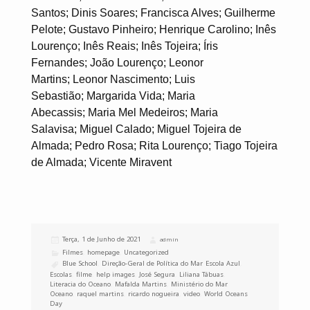
Santos; Dinis Soares; Francisca Alves; Guilherme
Pelote; Gustavo Pinheiro; Henrique Carolino; Inês
Lourenço; Inês Reais; Inês Tojeira; Íris
Fernandes; João Lourenço; Leonor
Martins; Leonor Nascimento; Luis
Sebastião; Margarida Vida; Maria
Abecassis; Maria Mel Medeiros; Maria
Salavisa; Miguel Calado; Miguel Tojeira de
Almada; Pedro Rosa; Rita Lourenço; Tiago Tojeira
de Almada; Vicente Miravent
Publicado
Terça, 1 de Junho de 2021
Autor
admin
a
Categorias
Filmes
,
homepage
,
Uncategorized
Etiquetas
Blue School
,
Direção-Geral de Política do Mar
,
Escola Azul
,
Escolas
,
filme
,
help images
,
José Segura
,
Liliana Tábuas
,
Literacia do Oceano
,
Mafalda Martins
,
Ministério do Mar
,
Oceano
,
raquel martins
,
ricardo nogueira
,
video
,
World Oceans
Day